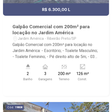
R$ 6.300,00 L
Galpão Comercial com 200m² para
locação no Jardim América
Jardim América - Ribeirão Preto/SP
Galpão Comercial com 200m² para locação no
Jardim América: - Escritório; - Toalete Masculino;
- Toalete Feminino; - Pé direito alto de 5m; - 03
vagas recuadas; - Localizado próximo à Av.
Portugal, Av. Nove de Julho, Oba Hortifruti,
2
3
200 m²
126 m²
Habib`s e McDonald`s.
Banho
Garagens
Terreno
Const.
Cód.
19808