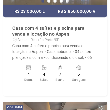
R$ 23.000,00 L
R$ 2.850.000,00 V
Casa com 4 suítes e piscina para
venda e locação no Aspen
Aspen - Ribeirão Preto/SP
Casa com 4 suítes e piscina para venda e
locação no Aspen: - Casa sobrado; - 04 suítes
planejadas, com ar-condicionado e closet; - 06
banheiros com armário, espelho e box; - Banheira;
- Lavabo; - Sala de estar; - Sala de jantar; - Sala
4
4
7
6
dois ambientes; - Escritório; - Home Theater; -
Dorm.
Suítes
Banho
Garagens
Cozinha planejada; - Despensa; - Área de serviço
planejada, com dormitório e banheiro; - Elevador
no imóvel; - Quintal gramado; - Jardim com
paisagismo; - Sauna; - Piscina com hidro; -
Condomínio com portaria 24h e salão de festas; -
Cód.
19794