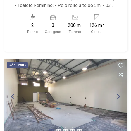
- Toalete Feminino; - Pé direito alto de 5m; - 03
vagas recuadas; - Localizado próximo à Av.
Portugal, Av. Nove de Julho, Oba Hortifruti,
2
3
200 m²
126 m²
Habib`s e McDonald`s.
Banho
Garagens
Terreno
Const.
Cód.
19810