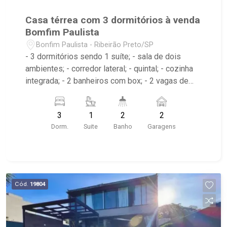
Casa térrea com 3 dormitórios à venda
Bomfim Paulista
Bonfim Paulista - Ribeirão Preto/SP
- 3 dormitórios sendo 1 suíte; - sala de dois
ambientes; - corredor lateral; - quintal; - cozinha
integrada; - 2 banheiros com box; - 2 vagas de
garagem descoberta; - Próximo à Droga Raia,
Rodovia José Fregonezi e Cenourão;
3
1
2
2
Dorm.
Suite
Banho
Garagens
Cód.
19804