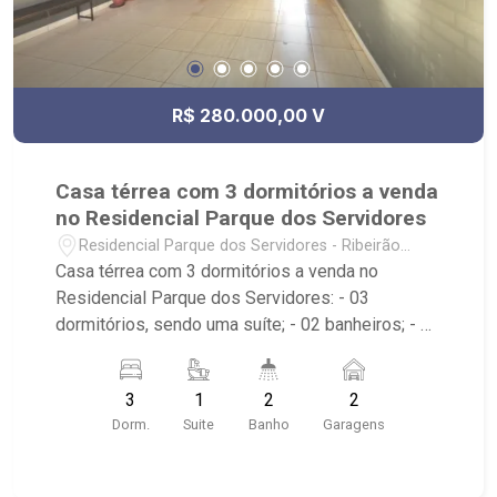
R$ 280.000,00 V
Casa térrea com 3 dormitórios a venda
no Residencial Parque dos Servidores
Residencial Parque dos Servidores - Ribeirão
Preto/SP
Casa térrea com 3 dormitórios a venda no
Residencial Parque dos Servidores: - 03
dormitórios, sendo uma suíte; - 02 banheiros; - 02
vagas cobertas de garagem; - Cozinha planejada;
- Living dois ambientes; - Área de serviço; -
3
1
2
2
Quintal; - Localizado próximo à Praça do Zé
Dorm.
Suite
Banho
Garagens
Mario, Rapozo Store e Espaço divas Barbosa.