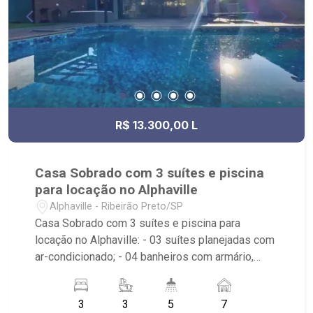
R$ 13.300,00 L
Casa Sobrado com 3 suítes e piscina
para locação no Alphaville
Alphaville - Ribeirão Preto/SP
Casa Sobrado com 3 suítes e piscina para
locação no Alphaville: - 03 suítes planejadas com
ar-condicionado; - 04 banheiros com armário,
espelho e box; - Banheira; - Lavabo; - Sala dois
ambientes; - Escritório; - Varanda gourmet; -
3
3
5
7
Cozinha Americana planejada; - Área de Serviço