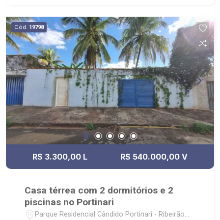
elevador, portaria 24 horas, brinquedoteca, salão
de festas e academia; - Localizado próximo ao
Cód.
19798
Shopping Santa Úrsula, Bar do Nelson, Choperia
Pinguim e Hospital São Lucas.
R$ 3.300,00 L
R$ 540.000,00 V
Casa térrea com 2 dormitórios e 2
piscinas no Portinari
Parque Residencial Cândido Portinari - Ribeirão