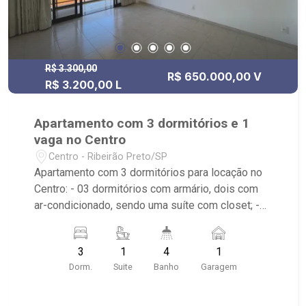
R$ 3.300,00
R$ 650.000,00 V
R$ 3.200,00 L
Apartamento com 3 dormitórios e 1
vaga no Centro
Centro - Ribeirão Preto/SP
Apartamento com 3 dormitórios para locação no
Centro: - 03 dormitórios com armário, dois com
ar-condicionado, sendo uma suíte com closet; -
03 banheiros com armário, espelho e box em
vidro; - Lavabo; - Sala dois ambientes; - Sala de
3
1
4
1
jantar; - Ventilador de teto no imóvel; - Cozinha
Dorm.
Suite
Banho
Garagem
planejada; - Despensa; - Varanda; - Escritório; -
Área de serviço planejada e com banheiro; - 01
vaga coberta de garagem; - Edifício com