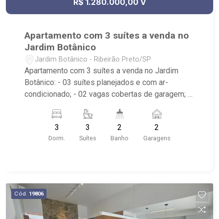
R$ 1.280.000,00 V
Apartamento com 3 suítes a venda no
Jardim Botânico
Jardim Botânico - Ribeirão Preto/SP
Apartamento com 3 suítes a venda no Jardim
Botânico: - 03 suítes planejados e com ar-
condicionado; - 02 vagas cobertas de garagem; -
Churrasqueira; - Lavabo; - Condomínio com
portaria 24hrs, piscina (adulta e infantil),
3
3
2
2
playground, quadra poliesportiva, salão de festas,
Dorm.
Suítes
Banho
Garagens
brinquedoteca e academia; - Próximo ao Colégio
Einstein Semente, Cenourão, petshop Fiusa Pet
Concept, Parque Uber Sul, Av. Professor João
Fiusa, Colégio Santa Úrsula, Fiusa Center, Pão de
Açúcar e Praça da bicicleta.
Cód.
19806