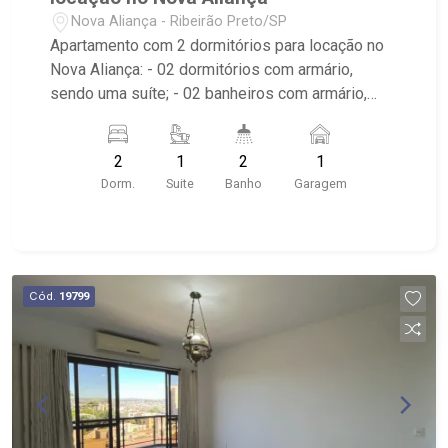
Nova Aliança - Ribeirão Preto/SP
Apartamento com 2 dormitórios para locação no
Nova Aliança: - 02 dormitórios com armário,
sendo uma suíte; - 02 banheiros com armário,
espelho e box em vidro; - 01 vaga coberta de
garagem; - Sala dois ambientes; - Varanda
2
1
2
1
gourmet; - Churrasqueira; - Cozinha americana
Dorm.
Suite
Banho
Garagem
planejada; - Área de serviço planejada; - Edifício
com lazer, edifício e portaria 24 horas; -
Localizado próximo à UNIP, Verace Pizza e
Ribeirão Shopping.
Cód.
19799