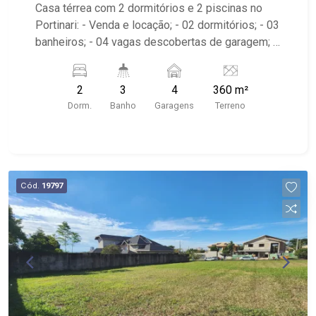
Preto/SP
Casa térrea com 2 dormitórios e 2 piscinas no
Portinari: - Venda e locação; - 02 dormitórios; - 03
banheiros; - 04 vagas descobertas de garagem; -
Sala de estar; - Ventilador de teto no imóvel; -
Cozinha tradicional; - Varanda gourmet com
2
3
4
360 m²
churrasqueira; - Quintal cimentado; - Edícula; -
Dorm.
Banho
Garagens
Terreno
Jardim com paisagismo; - 02 piscinas; - Mobília
não inclusa na locação; - Localizado próximo à
Companhia Da Festa, Jarrão Motos e Marmoart
Marmoraria.
Cód.
19797