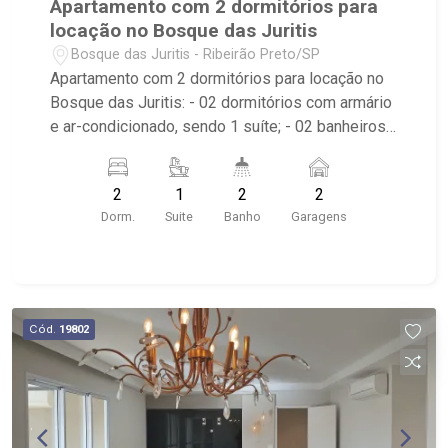
Apartamento com 2 dormitórios para
locação no Bosque das Juritis
Bosque das Juritis - Ribeirão Preto/SP
Apartamento com 2 dormitórios para locação no
Bosque das Juritis: - 02 dormitórios com armário
e ar-condicionado, sendo 1 suíte; - 02 banheiros;
- Sala de jantar; - Sala de TV; - Cozinha planejada;
- Sacada; - Condomínio com portaria remota,
2
1
2
2
Varanda Gourmet, Espaço Gourmet (Salão de
Dorm.
Suite
Banho
Garagens
festas equipado) e Churrasqueira; - Localizado
próximo ao Parque Raya e Pão de Açúcar.
Cód.
19802