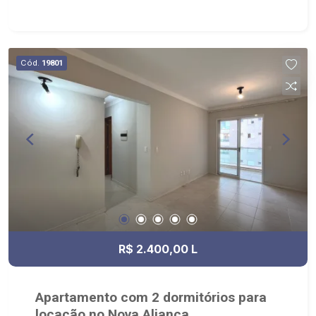
Área de Serviço planejada com banheiro; - 03
vagas de garagem; - Condomínio: Portaria 24hrs,
Piscina, Salão de Festas, Salão de Jogos, SPA,
Quadra de Squash, Quadra Poliesportiva,
Cód.
19801
Playground, Academia e Lavanderia; - Junto ao
Parque Uber Sul, chocolateria Desejo e sabor,
próximo Quintal Niger, Crocodilo Botânico, Food
Park Sul e Fiusa Pet Concept.
R$ 2.400,00 L
Apartamento com 2 dormitórios para
locação no Nova Aliança