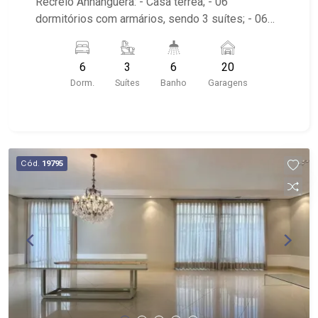
Recreio Anhanguera: - Casa térrea; - 06
dormitórios com armários, sendo 3 suítes; - 06
banheiros; - 20 vagas de garagem; - Cozinha
americana planejada; - Área de serviço; - Quintal
6
3
6
20
gramado; - Varanda; - Piscina; - Localizado
Dorm.
Suítes
Banho
Garagens
próximo ao Supermercado Mialich, Rodovia
Anhanguera, posto de combustível.
Cód.
19795