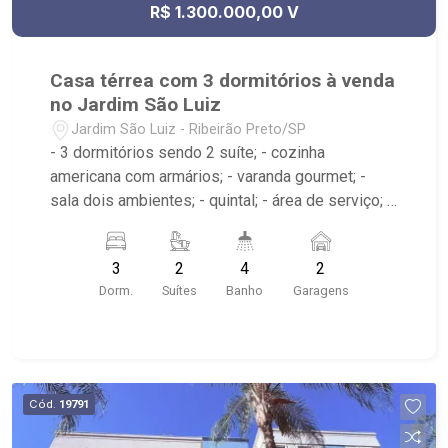
R$ 1.300.000,00 V
Casa térrea com 3 dormitórios à venda
no Jardim São Luiz
Jardim São Luiz - Ribeirão Preto/SP
- 3 dormitórios sendo 2 suíte; - cozinha
americana com armários; - varanda gourmet; -
sala dois ambientes; - quintal; - área de serviço; -
4 banheiros; - 2 vagas de garagem cobertas; - ar-
condicionado; - Próximo à Cobasi, Savegnago,
3
2
4
2
UNAERP e Hospital São Lucas
Dorm.
Suítes
Banho
Garagens
Cód.
19791