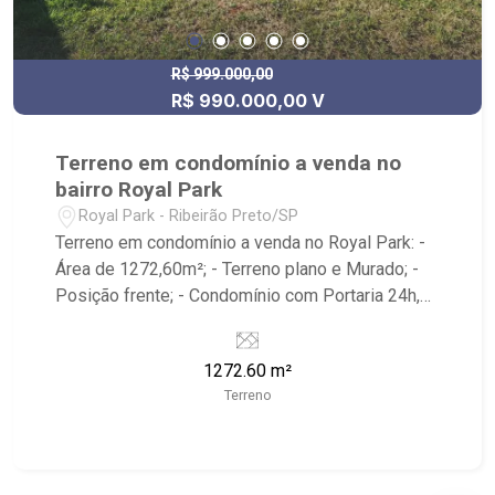
R$ 999.000,00
R$ 990.000,00 V
Terreno em condomínio a venda no
bairro Royal Park
Royal Park - Ribeirão Preto/SP
Terreno em condomínio a venda no Royal Park: -
Área de 1272,60m²; - Terreno plano e Murado; -
Posição frente; - Condomínio com Portaria 24h,
Quadra Poliesportiva, Campo de Futebol, Beach
Tennis, Quadra de Tenis, Salão de Festas, Pista
1272.60 m²
de Caminhada, Espaço Kids e Playground; -
Terreno
Localizado próximo ao Larão Beer & Steak House
e WITTE.