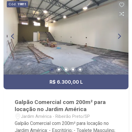
festa, playground e piscina; - Localizado próximo
Cód.
19811
próximo à Verace Pizza, São Francisco Nais
ao Ribeirão Shopping, Unip, Novo mercadão e
Saúde e Hospital Ribeirânia.
Verace Pizza.
R$ 6.300,00 L
Galpão Comercial com 200m² para
locação no Jardim América
Jardim América - Ribeirão Preto/SP
Galpão Comercial com 200m² para locação no
Jardim América: - Escritório; - Toalete Masculino;