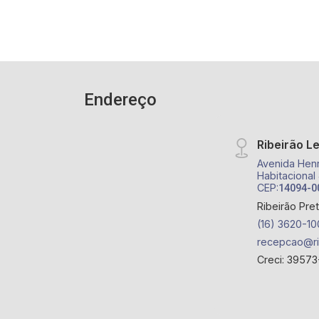
Star Games e Q. G. Fênix Airsoft.
Endereço
Ribeirão L
Avenida Henr
Habitacional
CEP:
14094-0
Ribeirão Pre
(16) 3620-10
recepcao@ri
Creci: 39573