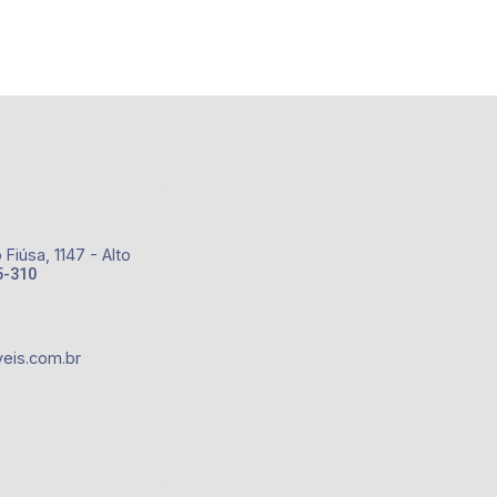
Fiúsa, 1147 - Alto
5-310
eis.com.br