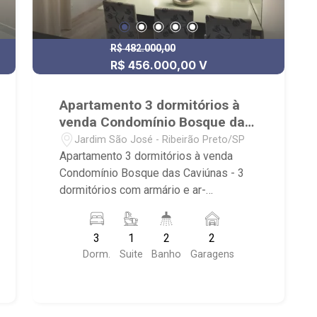
R$ 482.000,00
R$ 456.000,00 V
Apartamento 3 dormitórios à
venda Condomínio Bosque das
Caviúnas
Jardim São José - Ribeirão Preto/SP
Apartamento 3 dormitórios à venda
Condomínio Bosque das Caviúnas - 3
dormitórios com armário e ar-
condicionado, sendo 1 suíte; -
Banheiros com armário, box e espelho;
3
1
2
2
- Sala de jantar; - Sala de TV; - Cozinha
Dorm.
Suite
Banho
Garagens
americana; - Área de serviço; -
Churrasqueira; - Sacada; - 2 vagas de
garagem; - Condomínio com portaria
24h, ronda vigia, piscina, cinema,