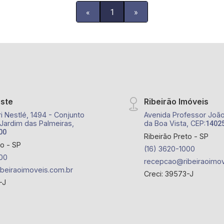
quadras esportivas, quiosques para
«
1
»
churrascos, 2 salões de festas, área
pet, salão de jogos e playground; -
Próximo ao Posto Shell Mariner,
Complexo Esportivo All Star Games e
Q. G. Fênix Airsoft.
este
Ribeirão Imóveis
i Nestlé, 1494 - Conjunto
Avenida Professor João 
 Jardim das Palmeiras,
da Boa Vista, CEP:
1402
00
Ribeirão Preto - SP
to - SP
(16) 3620-1000
00
recepcao@ribeiraoimov
beiraoimoveis.com.br
Creci: 39573-J
-J