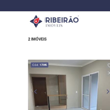
2 IMÓVEIS
Cód.
17385