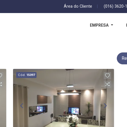
Área do Cliente
|
(016) 3620-
EMPRESA
Re
Cód.
15097