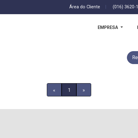
Área do Cliente
|
(016) 3620-
EMPRESA
Re
«
1
»