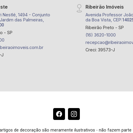
este
Ribeirão Imóveis
i Nestlé, 1494 - Conjunto
Avenida Professor João 
 Jardim das Palmeiras,
da Boa Vista, CEP:
1402
00
Ribeirão Preto - SP
to - SP
(16) 3620-1000
00
recepcao@ribeiraoimov
beiraoimoveis.com.br
Creci: 39573-J
-J
e artigos de decoração são meramente ilustrativos - não fazem parte