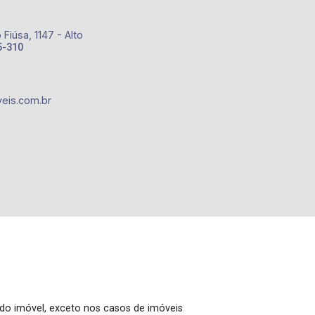
Fiúsa, 1147 - Alto
5-310
eis.com.br
 do imóvel, exceto nos casos de imóveis