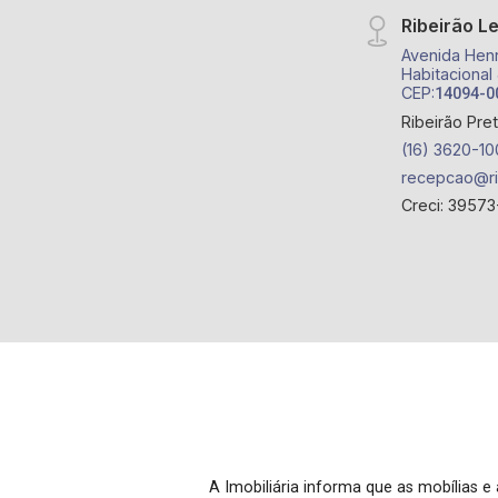
Ribeirão L
Avenida Henr
Habitacional
CEP:
14094-0
Ribeirão Pre
(16) 3620-10
recepcao@ri
Creci: 39573
A Imobiliária informa que as mobílias 