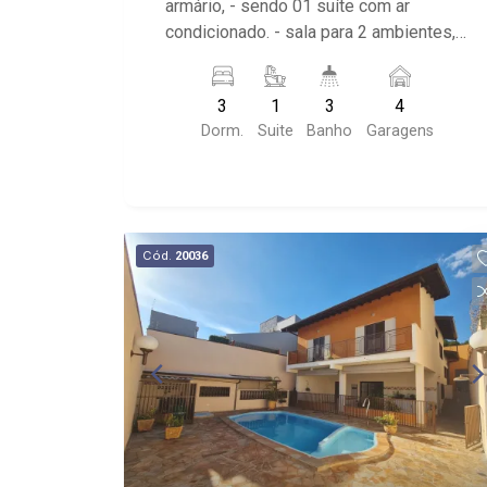
armário, - sendo 01 suíte com ar
condicionado. - sala para 2 ambientes, -
sala de jantar, - escritório, - lavabo, -
cozinha planeja, - roupeiro, - área de
3
1
3
4
serviço, - garagem para 4 automóveis. -
Dorm.
Suite
Banho
Garagens
varanda gourmet - quintal
Cód.
20036