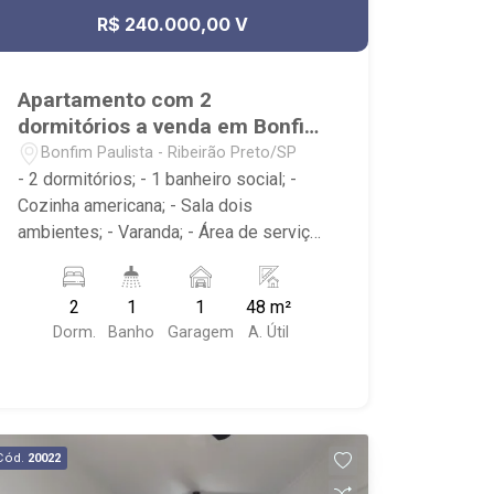
R$ 240.000,00 V
Apartamento com 2
dormitórios a venda em Bonfim
Paulista
Bonfim Paulista - Ribeirão Preto/SP
- 2 dormitórios; - 1 banheiro social; -
Cozinha americana; - Sala dois
ambientes; - Varanda; - Área de serviço;
- Condomínio com Portaria 24h, Piscina,
Campo de Futebol e Salão de Festas; -
2
1
1
48 m²
Próximo à DaniBe FullStore, Bola na
Dorm.
Banho
Garagem
A. Útil
Grama Bonfim, Baterias Batex,
supermercado Gricki e Centro de
Bonfim;
Cód.
20022