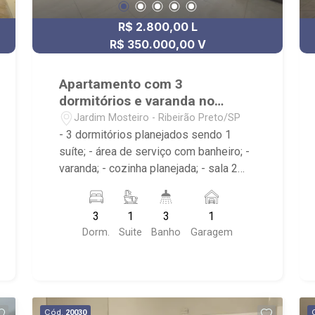
R$ 2.800,00 L
R$ 350.000,00 V
Apartamento com 3
dormitórios e varanda no
Jardim Mosteiro
Jardim Mosteiro - Ribeirão Preto/SP
- 3 dormitórios planejados sendo 1
suíte; - área de serviço com banheiro; -
varanda; - cozinha planejada; - sala 2
ambientes; - 3 banheiros com espelho
sendo 2 com box e 1 planejado; -
3
1
3
1
próximo ao Shopping Santa Ursula, Bar
Dorm.
Suite
Banho
Garagem
do Nelson, Stone Wall
Cód.
20030