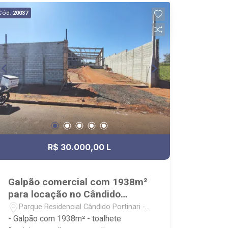
capacitados; - processos rápidos e
Cód.
20037
eficientes; - análise criteriosa de
documentação; - com foco: Zona Sul,
Zona Leste, Centro e Bonfim Paulista; -
para Venda, Compra e Locação,
imobiliária é Ribeirão Imóveis - sede na
Av. Professor João Fiusa;
R$ 30.000,00 L
Galpão comercial com 1938m²
para locação no Cândido
Portinari
Parque Residencial Cândido Portinari -
Ribeirão Preto/SP
- Galpão com 1938m² - toalhete