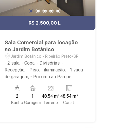
R$ 2.500,00 L
Sala Comercial para locação
no Jardim Botânico
Jardim Botânico - Ribeirão Preto/SP
- 2 sala; - Copa; - Divisórias; -
Recepção; - Piso; - iluminação; - 1 vaga
de garagem; - Próximo ao Parque
Municipal Dr. Luis Carlos Raya,
Savegnago Supermercados,
2
1
48.54 m²
48.54 m²
McDonald`s, Tibursiu`s - Botânico; -
Banho
Garagem
Terreno
Const.
Ribeirão Imóveis, referência em venda,
compra e locação. - Sinta-se em casa
na Ribeirão Imóveis, afinal Somos e
Vivemos Ribeirão: - funcionários