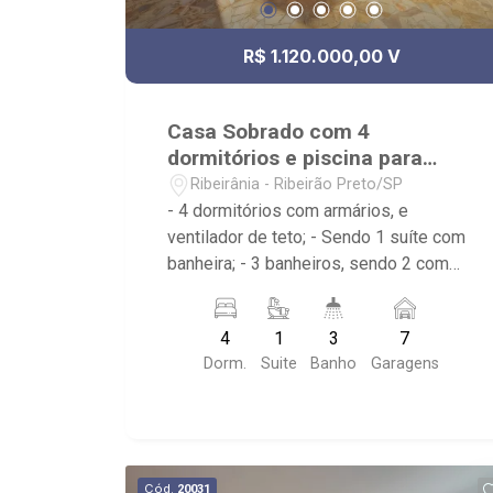
R$ 1.120.000,00 V
Casa Sobrado com 4
dormitórios e piscina para
venda na Ribeirânia
Ribeirânia - Ribeirão Preto/SP
- 4 dormitórios com armários, e
ventilador de teto; - Sendo 1 suíte com
banheira; - 3 banheiros, sendo 2 com
armários, box e espelho; - Sala dois
ambientes; - Ventilador de teto; -
4
1
3
7
Cozinha tradicional planejada; -
Dorm.
Suite
Banho
Garagens
Despensa; - Área de serviço; - Varanda;
- Lavabo; - Piscina com
hidromassagem e prainha; -
Aquecimento solar; - Sauna; - Canil; -
Iluminação; - Sobrado invertido. -
Cód.
20031