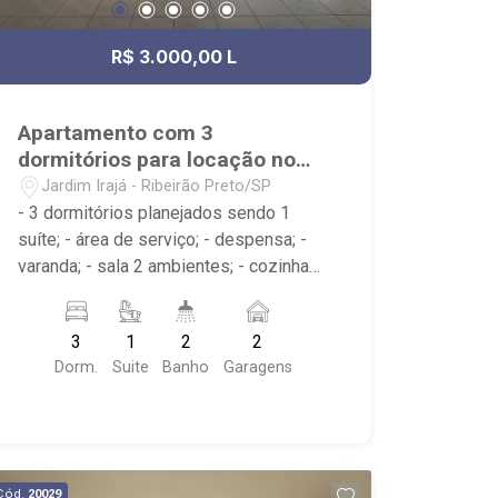
R$ 3.000,00 L
Apartamento com 3
dormitórios para locação no
Jardim Irajá
Jardim Irajá - Ribeirão Preto/SP
- 3 dormitórios planejados sendo 1
suíte; - área de serviço; - despensa; -
varanda; - sala 2 ambientes; - cozinha
planejada; - 2 banheiros planejados com
box e espelho; - próximo ao Josemar
3
1
2
2
Grill, Jasmin Restaurante, Burguer King
Dorm.
Suite
Banho
Garagens
Cód.
20029