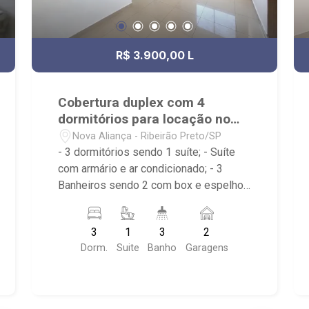
R$ 3.900,00 L
Cobertura duplex com 4
dormitórios para locação no
Nova Aliança
Nova Aliança - Ribeirão Preto/SP
- 3 dormitórios sendo 1 suíte; - Suíte
com armário e ar condicionado; - 3
Banheiros sendo 2 com box e espelho;
- Sala dois ambientes com ventilador
no teto; - Cozinha americana planejada;
3
1
3
2
- Cozinha já com cooktop e depurador; -
Dorm.
Suite
Banho
Garagens
Varanda gourmet com churrasqueira; -
Área de serviço; - Lavabo; - Iluminação;
- Condomínio com elevador, portaria
24h, piscina, brinquedoteca, salão de