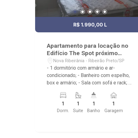
R$ 1.990,00 L
Apartamento para locação no
Edifício The Spot próximo
UNAERP
Nova Ribeirânia - Ribeirão Preto/SP
- 1 dormitório com armário e ar-
condicionado; - Banheiro com espelho,
box e armário; - Sala com sofá e rack; -
cozinha americana planejada com
geladeira, microondas e fogão; -
1
1
1
1
Condomínio com portaria 24 horas, sala
Dorm.
Suite
Banho
Garagem
de estudos, biblioteca, cozinha
gourmet, lavanderia, piscina e
churrasqueira; - Próximo ao Estádio
Santa Cruz -Hard Rock Café, Hospital