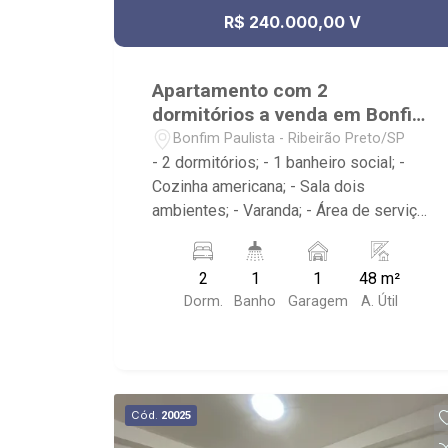
R$ 240.000,00 V
Apartamento com 2
dormitórios a venda em Bonfim
Paulista
Bonfim Paulista - Ribeirão Preto/SP
- 2 dormitórios; - 1 banheiro social; -
Cozinha americana; - Sala dois
ambientes; - Varanda; - Área de serviço;
- Condomínio com Portaria 24h, Piscina,
Campo de Futebol e Salão de Festas; -
2
1
1
48 m²
Próximo à DaniBe FullStore, Bola na
Dorm.
Banho
Garagem
A. Útil
Grama Bonfim, Baterias Batex,
supermercado Gricki e Centro de
Bonfim;
Cód.
20025