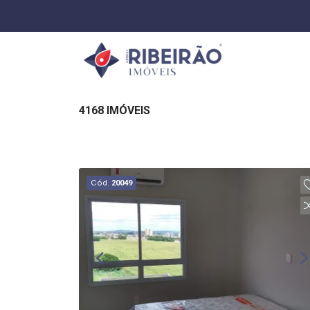
4168 IMÓVEIS
Cód.
20049