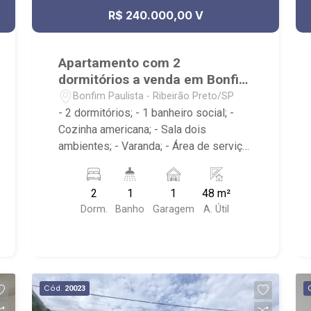
R$ 240.000,00 V
Apartamento com 2
dormitórios a venda em Bonfim
Paulista
Bonfim Paulista - Ribeirão Preto/SP
- 2 dormitórios; - 1 banheiro social; -
Cozinha americana; - Sala dois
ambientes; - Varanda; - Área de serviço;
- Condomínio com Portaria 24h, Piscina,
Campo de Futebol e Salão de Festas; -
2
1
1
48 m²
Próximo à DaniBe FullStore, Bola na
Dorm.
Banho
Garagem
A. Útil
Grama Bonfim, Baterias Batex,
supermercado Gricki e Centro de
Bonfim;
Cód.
20023