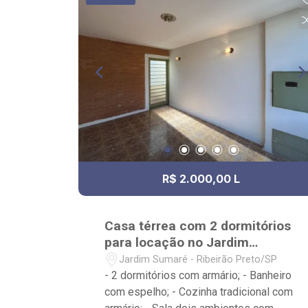
Próximo ao Novo Shopping, Salsa`s
Restaurante, Assaí Atacadista -
Ribeirão Preto Cantina da Picanha
Restaurante & Chopperia
R$ 2.000,00 L
Casa térrea com 2 dormitórios
para locação no Jardim
Sumaré
Jardim Sumaré - Ribeirão Preto/SP
- 2 dormitórios com armário; - Banheiro
com espelho; - Cozinha tradicional com