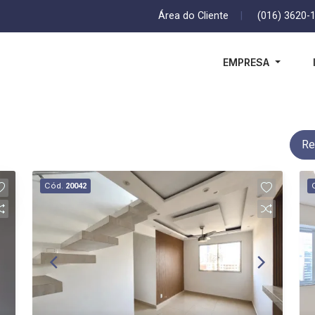
Área do Cliente
|
(016) 3620-
EMPRESA
Re
Cód.
20042