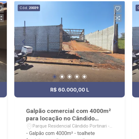
festas e academia; - Próximo a UNIP,
Cód.
20039
Novo Mercadão, Colégio Objetivo,
Ribeirão Shopping e Parque das Artes.
R$ 60.000,00 L
Galpão comercial com 4000m²
para locação no Cândido
Portinari
Parque Residencial Cândido Portinari -
Ribeirão Preto/SP
- Galpão com 4000m² - toalhete