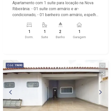
Apartamento com 1 suíte para locação na Nova
Ribeirânia: - 01 suíte com armário e ar-
condicionado; - 01 banheiro com armário, espelho
e box em vidro; - Lavabo; - Sala dois ambientes
com ar-condicionado; - Cozinha com cooktop; -
1
1
2
1
Sacada com fechamento em vidro; - Condomínio
Dorm.
Suite
Banho
Garagem
com sistema de segurança facial, portaria remota,
coworking, salão de festa, pet wash, academia,
piscina, churrasqueira, lavanderia e salão de
jogos; - Próximo ao Hospital São Francisco e
faculdade UNAERP.
Cód.
19690