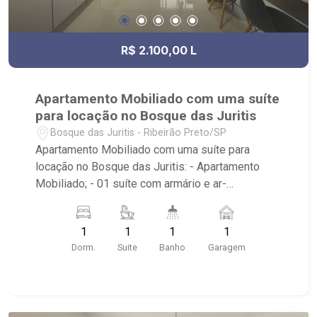
R$ 2.100,00 L
Apartamento Mobiliado com uma suíte
para locação no Bosque das Juritis
Bosque das Juritis - Ribeirão Preto/SP
Apartamento Mobiliado com uma suíte para
locação no Bosque das Juritis: - Apartamento
Mobiliado; - 01 suíte com armário e ar-
condicionado; - 01 banheiro com armário, espelho
e box em vidro; - 01 vaga coberta de garagem; -
1
1
1
1
Cozinha Integrada; - Varanda; - Edifício com
Dorm.
Suite
Banho
Garagem
elevador, portaria 24 horas e lazer.