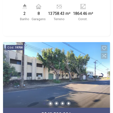
manobras; - carga e descarga; - depósito; -
barracão; - Próximo ao Clebão Bar Espetinho,
2
8
13758.43 m²
1864.46 m²
Academia LPFitness, MMarra Distribuidora
Banho
Garagens
Terreno
Const.
Cód.
19700