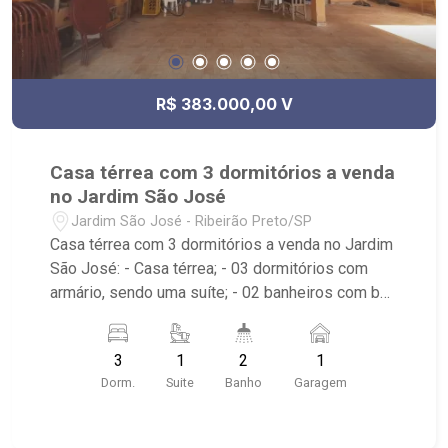
R$ 383.000,00 V
Casa térrea com 3 dormitórios a venda
no Jardim São José
Jardim São José - Ribeirão Preto/SP
Casa térrea com 3 dormitórios a venda no Jardim
São José: - Casa térrea; - 03 dormitórios com
armário, sendo uma suíte; - 02 banheiros com box
em vidro; - Sala de estar; - Sala dois ambientes; -
Ventilador de teto no imóvel; - Cozinha planejada;
3
1
2
1
- Área de Serviço; - Quintal cimentado; - 01 vaga
Dorm.
Suite
Banho
Garagem
coberta de garagem; - Localizada próximo ao
ChiqueDog, Empório Varanda e Av. Dr. Célso
Charuri.