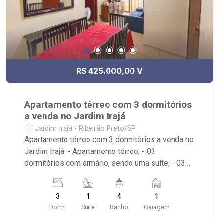
R$ 425.000,00 V
Apartamento térreo com 3 dormitórios
a venda no Jardim Irajá
Jardim Irajá - Ribeirão Preto/SP
Apartamento térreo com 3 dormitórios a venda no
Jardim Irajá: - Apartamento térreo; - 03
dormitórios com armário, sendo uma suíte; - 03
banheiros com armário, espelho e box em vidro; -
Lavabo; - Sala de estar; - Sala de jantar; - Sala
3
1
4
1
dois ambientes; - Ventilador de teto no imóvel; -
Dorm.
Suite
Banho
Garagem
Cozinha planejada; - Despensa; - Varanda; - Área