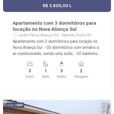
R$ 3.800,00 L
Apartamento com 3 dormitórios para
locação no Nova Aliança Sul
Jardim Nova Aliança Sul - Ribeirão Preto/SP
Apartamento com 3 dormitórios para locação no
Nova Aliança Sul: - 03 dormitórios com armário e
ar-condicionado, sendo uma suíte; - 02 banheiros
com armário, box em vidro e espelho; - Lavabo; -
02 vagas cobertas de garagem; - Sala dois
3
1
3
2
ambientes; - Ventilador de teto no imóvel; -
Dorm.
Suite
Banho
Garagens
Cozinha planejada; - Varanda gourmet; -
Churrasqueira; - Área de Serviço planejada; -
Condomínio com portaria 24h, elevador, piscina
aquecida, varanda gourmet, 1 academia por torre,
sauna e salão de festas; - Próximo à Pizzaria
Cód.
19687
Verace, Pão de Açúcar, Savegnago, Shopping