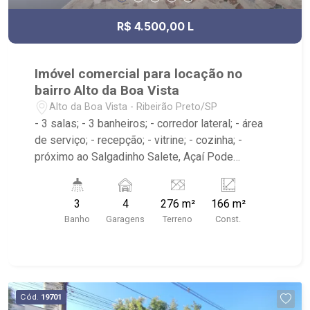
R$ 4.500,00 L
Imóvel comercial para locação no
bairro Alto da Boa Vista
Alto da Boa Vista - Ribeirão Preto/SP
- 3 salas; - 3 banheiros; - corredor lateral; - área
de serviço; - recepção; - vitrine; - cozinha; -
próximo ao Salgadinho Salete, Açaí Pode
Ribeirão Preto, Bar do Nelson
3
4
276 m²
166 m²
Banho
Garagens
Terreno
Const.
Cód.
19701