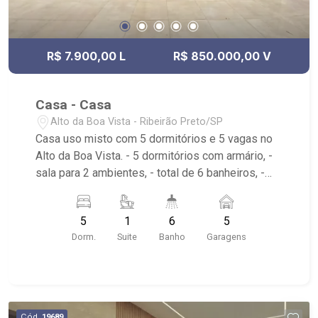
R$ 7.900,00 L
R$ 850.000,00 V
Casa - Casa
Alto da Boa Vista - Ribeirão Preto/SP
Casa uso misto com 5 dormitórios e 5 vagas no
Alto da Boa Vista. - 5 dormitórios com armário, -
sala para 2 ambientes, - total de 6 banheiros, -
Cozinha tradicional planejada, - varanda gourmet
com churrasqueira, - piscina e vestiário, -
5
1
6
5
Garagem para 5 carros, - Energia solar, - área de
Dorm.
Suite
Banho
Garagens
serviço; - apenas uma quadra da Avenida
Independência e da Av. Professor João Fiusa.
Apenas duas quadras da Ribeirão Imóveis.
Cód.
19689