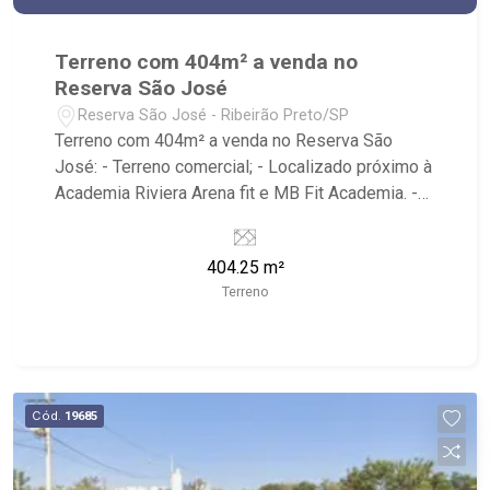
Terreno com 404m² a venda no
Reserva São José
Reserva São José - Ribeirão Preto/SP
Terreno com 404m² a venda no Reserva São
José: - Terreno comercial; - Localizado próximo à
Academia Riviera Arena fit e MB Fit Academia. -
Ribeirão Imóveis, referência em venda, compra e
locação. - Sinta-se em casa na Ribeirão Imóveis,
404.25 m²
afinal Somos e Vivemos Ribeirão: - funcionários
Terreno
capacitados; - processos rápidos e eficientes; -
análise criteriosa de documentação; - com foco:
Zona Sul, Zona Leste, Centro e Bonfim Paulista; -
para Venda, Compra e Locação, imobiliária é
Ribeirão Imóveis - sede na Av. Professor João
Cód.
19685
Fiusa;