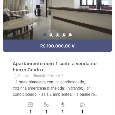
R$ 190.000,00 V
Apartamento com 1 suíte à venda no
bairro Centro
Centro - Ribeirão Preto/SP
- 1 suíte planejada com ar-condicionado; -
cozinha americana planejada; - varanda; - ar-
condicionado; - sala 2 ambientes; - 1 banheiro
planejado com box e espelho; - condomínio com
portaria 24h, piscina, espaço gourmet; - Próximo
1
1
1
1
ao Boteco Vila Mada, Ortopedia Alemanã, Biquinis