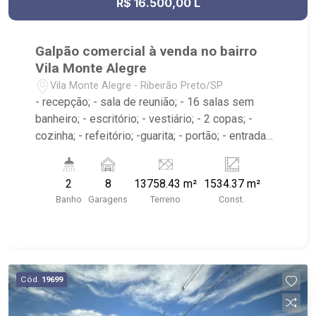
R$ 16.500,00 L
Galpão comercial à venda no bairro
Vila Monte Alegre
Vila Monte Alegre - Ribeirão Preto/SP
- recepção; - sala de reunião; - 16 salas sem
banheiro; - escritório; - vestiário; - 2 copas; -
cozinha; - refeitório; -guarita; - portão; - entrada
para caminhões; - pátio para manobras; - carga e
descarga; - depósito; - lava rápido para caminhão
2
8
13758.43 m²
1534.37 m²
e ônibus; - área de serviço; - sacadas com
Banho
Garagens
Terreno
Const.
banheiro; - barracão; - Próximo ao Clebão Bar
Espetinho, Academia LPFitness, MMarra
Distribuidora
Cód.
19699