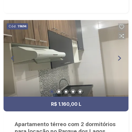
de Serviço planejada; - 01 vaga coberta de
garagem; - Edifício com elevador e garagem
subsolo; - Próximo à Oficina de Estudos, Cantina
776 Restaurante e OTTO´S BURGER & BBQ.
Cód.
19694
R$ 1.160,00 L
Apartamento térreo com 2 dormitórios
para locação no Parque dos Lagos