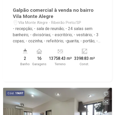
Galpão comercial à venda no bairro
Vila Monte Alegre
Vila Monte Alegre - Ribeirão Preto/SP
- recepção; - sala de reunião; - 24 salas sem
banheiro; - divisórias; - escritório; - vestiário; - 3
copas; - cozinha; - refeitório; -guarita; - portão; -
entrada para caminhões; - pátio para manobras; -
carga e descarga; - depósito; - lava rápido para
2
16
13758.43 m²
3398.83 m²
caminhão e ônibus; - área de serviço; - sacadas
Banho
Garagens
Terreno
Const.
com banheiro; - barracão; - 13 banheiros; -
Próximo ao Clebão Bar Espetinho, Academia
LPFitness, MMarra Distribuidora
Cód.
19697