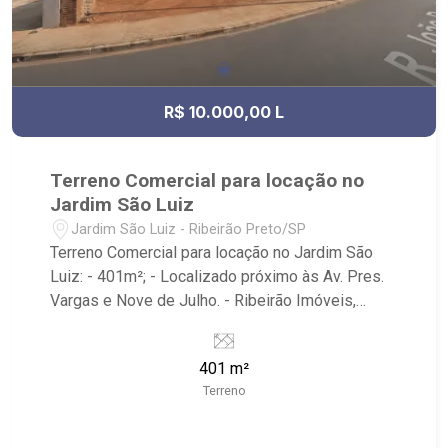
R$ 10.000,00 L
Terreno Comercial para locação no
Jardim São Luiz
Jardim São Luiz - Ribeirão Preto/SP
Terreno Comercial para locação no Jardim São
Luiz: - 401m²; - Localizado próximo às Av. Pres.
Vargas e Nove de Julho. - Ribeirão Imóveis,
referência em venda, compra e locação. - Sinta-
se em casa na Ribeirão Imóveis, afinal Somos e
401 m²
Vivemos Ribeirão: - funcionários capacitados; -
Terreno
processos rápidos e eficientes; - análise
criteriosa de documentação; - com foco: Zona
Sul, Zona Leste, Centro e Bonfim Paulista; - para