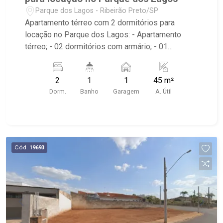
Parque dos Lagos - Ribeirão Preto/SP
Apartamento térreo com 2 dormitórios para
locação no Parque dos Lagos: - Apartamento
térreo; - 02 dormitórios com armário; - 01
banheiro com armário, espelho e box; - 01 vaga
coberta de garagem; - Cozinha planejada; -
2
1
1
45 m²
Condomínio com portaria 24horas, salão de
Dorm.
Banho
Garagem
A. Útil
festas, churrasqueira, mercadinho, espaço
gourmet, playground e quadra poliesportiva; -
Edifício próximo à Av. Henry Nestle, Maju Kids e
Mega Lanches.
Cód.
19693