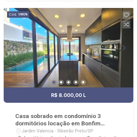
Fiúsa, rua Chile e próximo Wladimir Meirelles
Ferreira e Parque Raya. Próximo ao colégio Santa
Cód.
19974
Ursula, supermercado Pão de Açúcar e Droga
Raia.
R$ 8.000,00 L
Casa sobrado em condomínio 3
dormitórios locação em Bonfim
Paulista
Jardim Valencia - Ribeirão Preto/SP