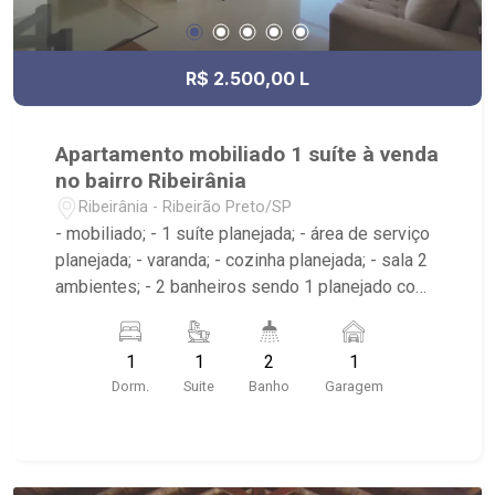
R$ 2.500,00 L
Apartamento mobiliado 1 suíte à venda
no bairro Ribeirânia
Ribeirânia - Ribeirão Preto/SP
- mobiliado; - 1 suíte planejada; - área de serviço
planejada; - varanda; - cozinha planejada; - sala 2
ambientes; - 2 banheiros sendo 1 planejado com
box e espelho; - próximo ao Hospital São
Francisco, Faculdade UNAERP; - Condomínio com
1
1
2
1
portaria 24h, segurança privativa, Piscina,
Dorm.
Suite
Banho
Garagem
Academia e área de Convivência;