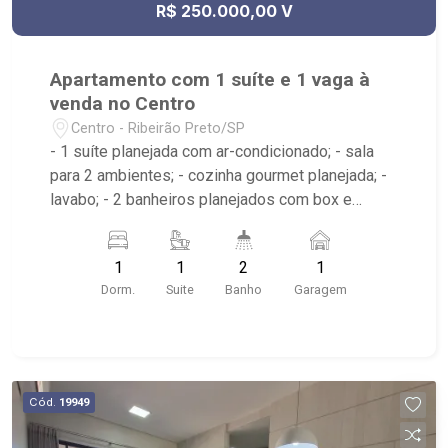
R$ 250.000,00 V
Apartamento com 1 suíte e 1 vaga à
venda no Centro
Centro - Ribeirão Preto/SP
- 1 suíte planejada com ar-condicionado; - sala
para 2 ambientes; - cozinha gourmet planejada; -
lavabo; - 2 banheiros planejados com box e
espelho; - área de serviço planejada; - próximo ao
Museu Casa da Memória Italiana, Droga Raia,
1
1
2
1
Caixa Econômica Federal; - condomínio com
Dorm.
Suite
Banho
Garagem
elevador e portaria 24h;
Cód.
19949