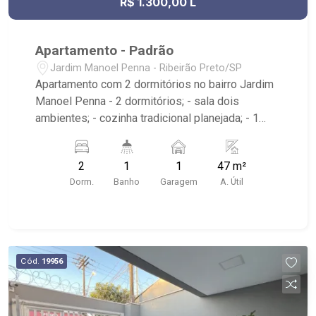
R$ 1.300,00 L
Apartamento - Padrão
Jardim Manoel Penna - Ribeirão Preto/SP
Apartamento com 2 dormitórios no bairro Jardim
Manoel Penna - 2 dormitórios; - sala dois
ambientes; - cozinha tradicional planejada; - 1
vaga de garagem descoberta; - área de serviço; -
1 banheiro; - condomínio possui portaria 24h,
2
1
1
47 m²
piscina adulto e infantil, playground, academia,
Dorm.
Banho
Garagem
A. Útil
varanda gourmet, salão de festa, pet place; -
imóvel próximo ao Novo Shopping, Academia
Pacer, Supermercado Carrefour;
Cód.
19956