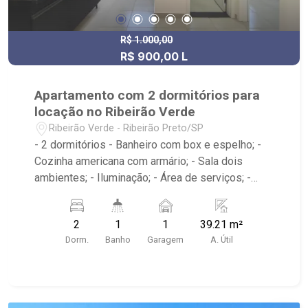
R$ 1.000,00
R$ 900,00 L
Apartamento com 2 dormitórios para
locação no Ribeirão Verde
Ribeirão Verde - Ribeirão Preto/SP
- 2 dormitórios - Banheiro com box e espelho; -
Cozinha americana com armário; - Sala dois
ambientes; - Iluminação; - Área de serviços; -
Portaria 24hr; - Condomínio próximo ao Jaú Serve
Supermercados, Posto Super Ribeirao Verde,
2
1
1
39.21 m²
Torres Cookies
Dorm.
Banho
Garagem
A. Útil