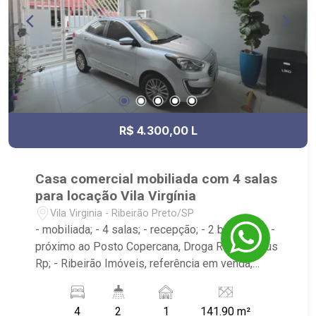
Oliveira, Burger King - Entre avenidas Professor
João Fiusa e Coronel Ferreira Leite
R$ 4.300,00 L
Casa comercial mobiliada com 4 salas
para locação Vila Virgínia
Vila Virginia - Ribeirão Preto/SP
- mobiliada; - 4 salas; - recepção; - 2 banheiros; -
próximo ao Posto Copercana, Droga Raia, Invctus
Rp; - Ribeirão Imóveis, referência em venda,
compra e locação. - Sinta-se em casa na Ribeirão
Imóveis, afinal Somos e Vivemos Ribeirão: -
4
2
1
141.90 m²
funcionários capacitados; - processos rápidos e