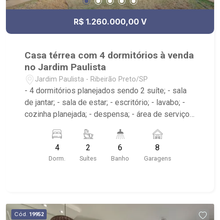
R$ 1.260.000,00 V
Casa térrea com 4 dormitórios à venda
no Jardim Paulista
Jardim Paulista - Ribeirão Preto/SP
- 4 dormitórios planejados sendo 2 suíte; - sala
de jantar; - sala de estar; - escritório; - lavabo; -
cozinha planejada; - despensa; - área de serviço
planejada com dormitório e banheiro; -
churrasqueira; - sauna; - vestiário; - piscina; - 6
4
2
6
8
banheiros planejados; - próximo ao Savegnago
Dorm.
Suítes
Banho
Garagens
Supermerecado, Olianchi Ribeirão, UPA
Cód.
19952