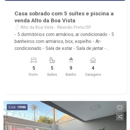
Casa sobrado com 5 suítes e piscina a
venda Alto da Boa Vista
Alto da Boa Vista - Ribeirão Preto/SP
- 5 dormitórios com armários, ar condicionado - 5
banheiros com armários, box, espelho - Ar-
condicionado - Sala de estar - Sala de jantar -
Sala com dois ambientes - Home theater -
Escritório - Lavabo - Cozinha tradicional -
5
5
9
4
Despensa - Área de serviço - Dormitório de
Dorm.
Suítes
Banho
Garagens
serviço - Banheiro de serviço - Adega - Varanda
gourmet - Churrasqueira - Forno a lenha -
Churrasqueira - Piscina - Jacuzzi - Sauna -
Academia em casa - Brinquedoteca - Quintal
gramado - Jardim com paisagismo - Canil -
Cód.
19945
Aquecimento solar - Energia fotovoltaica -
Iluminação - Portão eletrônico - Próximo a Praça
11 de Setembro, Clinica Vascullare, empório Casa