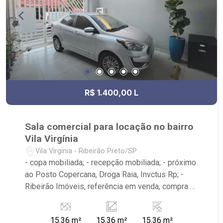
R$ 1.400,00 L
Sala comercial para locação no bairro
Vila Virgínia
Vila Virginia - Ribeirão Preto/SP
- copa mobiliada; - recepção mobiliada; - próximo
ao Posto Copercana, Droga Raia, Invctus Rp; -
Ribeirão Imóveis, referência em venda, compra e
locação. - Sinta-se em casa na Ribeirão Imóveis,
afinal Somos e Vivemos Ribeirão: - funcionários
15.36 m²
15.36 m²
15.36 m²
capacitados; - processos rápidos e eficientes; -