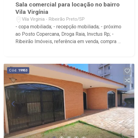
Sala comercial para locação no bairro
Vila Virgínia
Vila Virginia - Ribeirão Preto/SP
- copa mobiliada; - recepção mobiliada; - próximo
ao Posto Copercana, Droga Raia, Invctus Rp; -
Ribeirão Imóveis, referência em venda, compra e
locação. - Sinta-se em casa na Ribeirão Imóveis,
afinal Somos e Vivemos Ribeirão: - funcionários
capacitados; - processos rápidos e eficientes; -
análise criteriosa de documentação; - com foco:
Cód.
19953
Zona Sul, Zona Leste, Centro e Bonfim Paulista; -
para Venda, Compra e Locação, imobiliária é
Ribeirão Imóveis - sede na Av. Professor João
Fiusa;