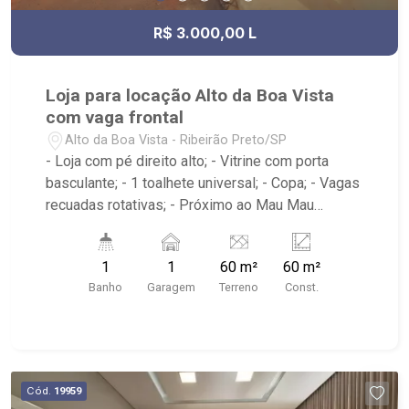
R$ 3.000,00 L
Loja para locação Alto da Boa Vista
com vaga frontal
Alto da Boa Vista - Ribeirão Preto/SP
- Loja com pé direito alto; - Vitrine com porta
basculante; - 1 toalhete universal; - Copa; - Vagas
recuadas rotativas; - Próximo ao Mau Mau
Lanches, Savegnago Supermercados, Droga Raia
- Ribeirão Imóveis, referência em venda, compra
1
1
60 m²
60 m²
e locação. - Sinta-se em casa na Ribeirão
Banho
Garagem
Terreno
Const.
Imóveis, afinal Somos e Vivemos Ribeirão: -
funcionários capacitados; - processos rápidos e
eficientes; - análise criteriosa de documentação;
- com foco: Zona Sul, Zona Leste, Centro e
Bonfim Paulista; - para Venda, Compra e Locação,
Cód.
19959
imobiliária é Ribeirão Imóveis - sede na Av.