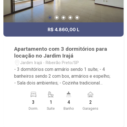
R$ 4.860,00 L
Apartamento com 3 dormitórios para
locação no Jardim Irajá
Jardim Irajá - Ribeirão Preto/SP
- 3 dormitórios com armário sendo 1 suíte; - 4
banheiros sendo 2 com box, armários e espelho;
- Sala dois ambientes; - Cozinha tradicional
planejada; - Despensa; - Área de serviço
planejada com Dormitório e banheiro; - Lavabo; -
3
1
4
2
Varanda; - Portaria 24h, elevador, piscina,
Dorm.
Suite
Banho
Garagens
academia, salão de festa, salão de jogos, área
gourmet com churrasqueira e chopeira, quadra
poliesportiva. - Perpendicular à Av. Prof. João