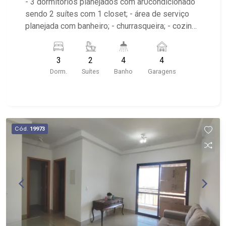
- 3 dormitórios planejados com ar0condicionado
sendo 2 suítes com 1 closet; - área de serviço
planejada com banheiro; - churrasqueira; - cozinha
gourmet planejada; - lavabo; - varanda gourmet
fechada em vidro blindex; - sala 2 ambientes com
3
2
4
4
ar-condicionado; - piscina; - 4 banheiros
Dorm.
Suítes
Banho
Garagens
planejados com box e espelho; - próximo Arena
Beach, Clube 3M
Cód.
19973