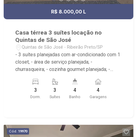
R$ 8.000,00 L
Casa térrea 3 suítes locação no
Quintas de São José
Quintas de São José - Ribeirão Preto/SP
- 3 suítes planejadas com ar-condicionado com 1
closet; - área de serviço planejada; -
churrasqueira; - cozinha gourmet planejada; -
lavabo; - piscina; - sala 2 ambientes; - 4
banheiros planejados com box e banheiro; -
3
3
4
4
Próximo ao Arena Beach, Lodz Lounge Drink,
Dorm.
Suítes
Banho
Garagens
Cenourão
Cód.
19970