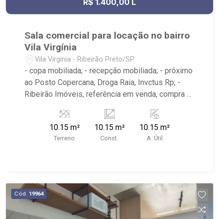
R$ 1.400,00 L
Sala comercial para locação no bairro
Vila Virgínia
Vila Virginia - Ribeirão Preto/SP
- copa mobiliada; - recepção mobiliada; - próximo
ao Posto Copercana, Droga Raia, Invctus Rp; -
Ribeirão Imóveis, referência em venda, compra e
locação. - Sinta-se em casa na Ribeirão Imóveis,
afinal Somos e Vivemos Ribeirão:
10.15 m²
10.15 m²
10.15 m²
Terreno
Const.
A. Útil
Cód.
19964