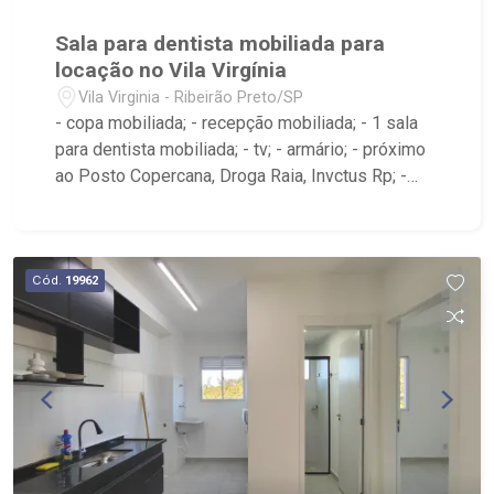
Sala para dentista mobiliada para
locação no Vila Virgínia
Vila Virginia - Ribeirão Preto/SP
- copa mobiliada; - recepção mobiliada; - 1 sala
para dentista mobiliada; - tv; - armário; - próximo
ao Posto Copercana, Droga Raia, Invctus Rp; -
Ribeirão Imóveis, referência em venda, compra e
locação. - Sinta-se em casa na Ribeirão Imóveis,
afinal Somos e Vivemos Ribeirão: - funcionários
capacitados; - processos rápidos e eficientes; -
Cód.
19962
análise criteriosa de documentação; - com foco:
Zona Sul, Zona Leste, Centro e Bonfim Paulista; -
para Venda, Compra e Locação, imobiliária é
Ribeirão Imóveis - sede na Av. Professor João
Fiusa;