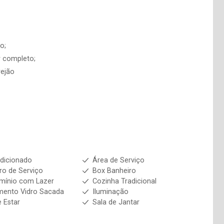
o;
r completo;
rejão
dicionado
Área de Serviço
ro de Serviço
Box Banheiro
mínio com Lazer
Cozinha Tradicional
mento Vidro Sacada
Iluminação
e Estar
Sala de Jantar