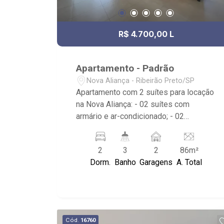
R$ 4.700,00 L
Apartamento - Padrão
Nova Aliança - Ribeirão Preto/SP
Apartamento com 2 suítes para locação
na Nova Aliança: - 02 suítes com
armário e ar-condicionado; - 02
banheiros com armário, espelho e box
em vidro; - Lavabo; - 02 vagas cobertas
2
3
2
86m²
de garagem; - Sala dois ambientes; -
Dorm.
Banho
Garagens
A. Total
Varanda gourmet com churrasqueira e
fechamento em vidro; - Despensa; -
Cozinha Americana planejada; - Área de
Serviço planejada; - Próximo à UNIP,
Verace Pizza e Av. Braz Olaia Costa; -
Cód.
16760