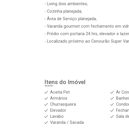
- Living dois ambientes;
- Cozinha planejada;
- Área de Serviço planejada;
- Varanda gourmet com fechamento em vidr
- Prédio com portaria 24 hrs, elevador e laze
- Localizado próximo ao Cenourão Super Va
Itens do Imóvel
Aceita Pet
Ar Con
Armários
Banhei
Churrasqueira
Condo
Elevador
Fecha
Lavabo
Sala d
Varanda / Sacada