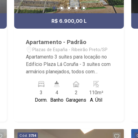
R$ 6.900,00 L
Apartamento - Padrão
Plazas de España - Ribeirão Preto/SP
Apartamento 3 suítes para locação no
Edifício Plaza Lá Coruña - 3 suítes com
armários planejados, todos com
aparelhos de ar condicionado e
porcelanato - ?3 banheiros com
3
4
2
110m²
armários planejados, espelhos, box até
Dorm.
Banho
Garagens
A. Útil
ao teto, completo em acessórios - ?
Lavabo - ?Sala de estar e jantar com ar
condicionado e porcelanato - ?Cozinha
completa com armários planejados,
depurador, cooktop, forno embutido,
Cód.
3734