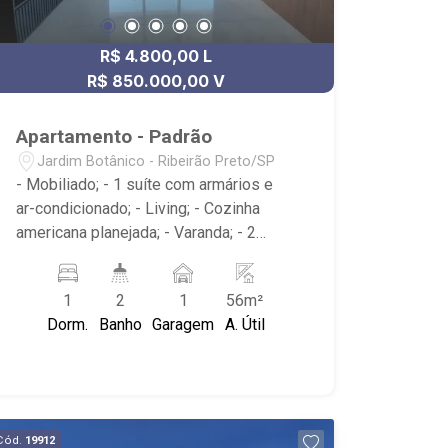
R$ 4.800,00 L
R$ 850.000,00 V
Apartamento - Padrão
Jardim Botânico - Ribeirão Preto/SP
- Mobiliado; - 1 suíte com armários e
ar-condicionado; - Living; - Cozinha
americana planejada; - Varanda; - 2
Banheiros com espelho, box e armário;
- Lavabo; - Condomínio com piscina,
1
2
1
56m²
piscina infantil, sauna, quadra
Dorm.
Banho
Garagem
A. Útil
poliesportiva, playground,
brinquedoteca, área churrasco, salão de
festas, salão de jogos, academia e
portaria 24h. - Próximo ao Parque Raya,
Centro Universitário Estácio de Ribeirão
Cód.
19912