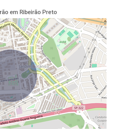
rão em Ribeirão Preto