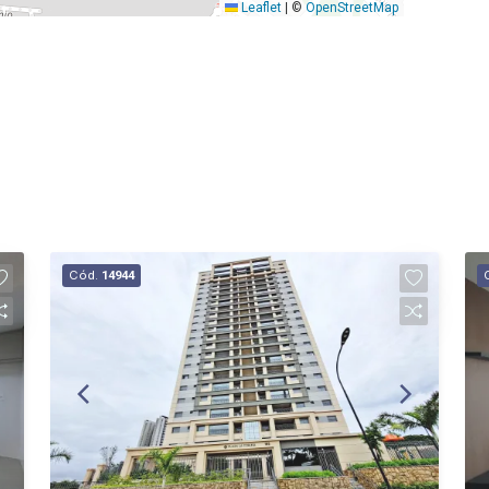
Leaflet
|
©
OpenStreetMap
Cód.
14944