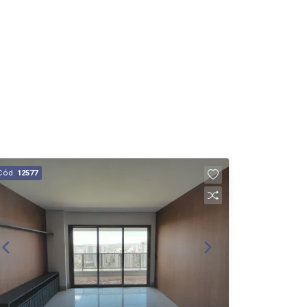
Cód.
12577