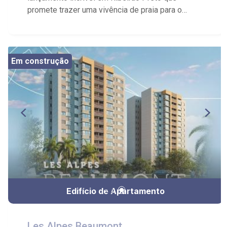
promete trazer uma vivência de praia para o
interior de São Paulo. O Chianti é um condomínio
de apartamentos com design contemporâneo e
seis opções de planta, que variam de 77 a 177
m², com dois ou três dormitórios, sendo um ou
Em construção
três suítes. O empreendimento tem uma torre
única com 26 andares e um complexo de lazer
completo, que inclui: - Piscina com borda infinita -
Quadras de beach sports - Quadra poliesportiva -
Academia - Espaço gourmet com churrasqueira -
Lounge de jogos - Salão de festas - Espaço
família - Work space - Espaço delivery - Praça
pet - Pet care - Oficina - Mini market -
Brinquedoteca - Playground - Game zone. Tudo
isso em um terreno de mais de 6 mil m² no
Edifício de Apartamento
Jardim Olhos D'Água, um dos bairros mais
valorizados da cidade. O Chianti é inspirado na
costa Toscana da Itália e oferece uma vista para
Les Alpes Beaumont