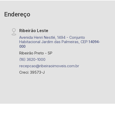
piscinas, academia, playground, quadra de areia,
pet place, espaço jovem, brinquedoteca, quadra
Endereço
sintética de esportes, praça de convivência e
salão de festas.
Ribeirão Leste
Avenida Henri Nestlé, 1494 - Conjunto
Habitacional Jardim das Palmeiras, CEP:
14094-
000
Ribeirão Preto - SP
(16) 3620-1000
recepcao@ribeiraoimoveis.com.br
Creci: 39573-J