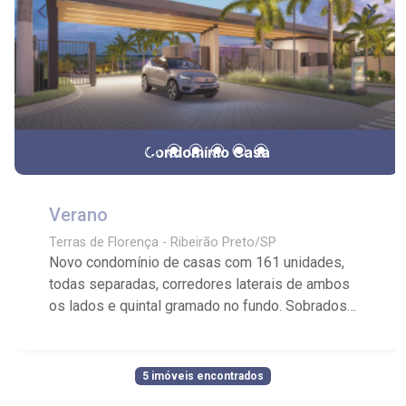
Condomínio Casa
Verano
Terras de Florença - Ribeirão Preto/SP
Novo condomínio de casas com 161 unidades,
todas separadas, corredores laterais de ambos
os lados e quintal gramado no fundo. Sobrados
com 03 dormitórios sendo 01 suíte, 02 vagas de
garagem e plantas de 105,27m2 em Terrenos de
151,76m² a 205,69m². Condomínio entregue
5 imóveis encontrados
pronto para usufruir de seu lazer diferenciado: