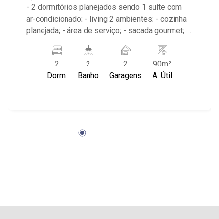
- 2 dormitórios planejados sendo 1 suíte com
ar-condicionado; - living 2 ambientes; - cozinha
planejada; - área de serviço; - sacada gourmet; -
2 banheiros planejados com box e espelho; -
Condomínio com piscina, academia, varanda
2
2
2
90m²
gourmet, salão de festas, sauna e portaria 24
Dorm.
Banho
Garagens
A. Útil
horas - Próximo ao Parque Raya, Savegnago,
Posto de Combustível, Tenesse Steak.