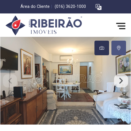
Área do Cliente
|
(016) 3620-1000