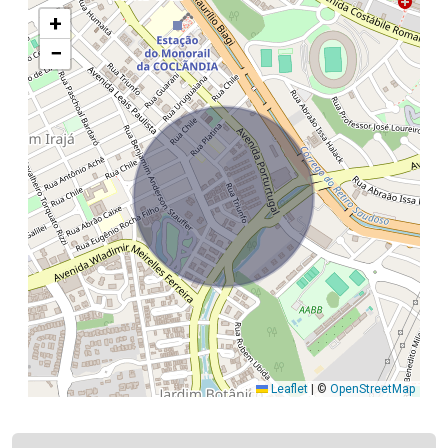
+
−
Leaflet
|
©
OpenStreetMap