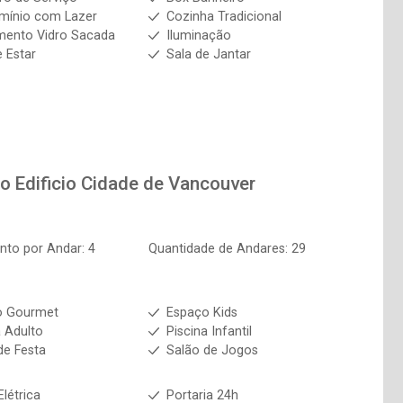
mínio com Lazer
Cozinha Tradicional
mento Vidro Sacada
Iluminação
e Estar
Sala de Jantar
to
Edificio Cidade de Vancouver
to por Andar: 4
Quantidade de Andares: 29
o Gourmet
Espaço Kids
a Adulto
Piscina Infantil
de Festa
Salão de Jogos
Elétrica
Portaria 24h