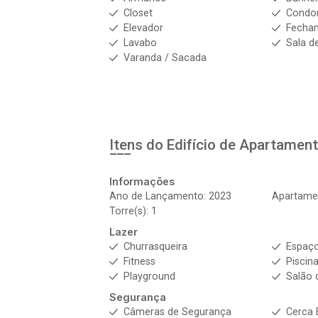
Closet
Condo
Elevador
Fecha
Lavabo
Sala d
Varanda / Sacada
Itens do Edifício de Apartamen
Informações
Ano de Lançamento: 2023
Apartamen
Torre(s): 1
Lazer
Churrasqueira
Espaç
Fitness
Piscin
Playground
Salão 
Segurança
Câmeras de Segurança
Cerca 