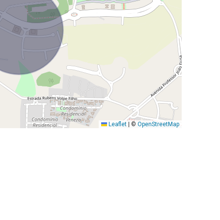
Leaflet
|
©
OpenStreetMap