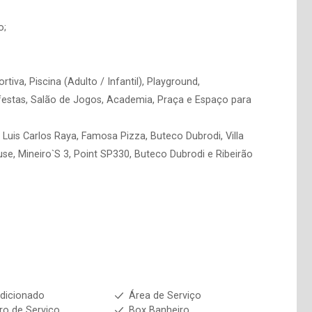
o;
tiva, Piscina (Adulto / Infantil), Playground,
festas, Salão de Jogos, Academia, Praça e Espaço para
 Luis Carlos Raya, Famosa Pizza, Buteco Dubrodi, Villa
se, Mineiro`S 3, Point SP330, Buteco Dubrodi e Ribeirão
dicionado
Área de Serviço
ro de Serviço
Box Banheiro