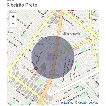
Ribeirão Preto
+
−
Leaflet
|
©
OpenStreetMap