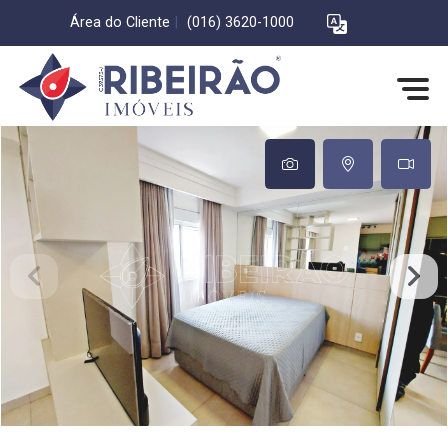
Área do Cliente
|
(016) 3620-1000