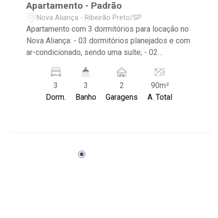
Apartamento - Padrão
Nova Aliança - Ribeirão Preto/SP
Apartamento com 3 dormitórios para locação no
Nova Aliança: - 03 dormitórios planejados e com
ar-condicionado, sendo uma suíte; - 02
banheiros com armário, espelho e box em vidro;
- Lavabo; - Sala dois ambientes; - Cozinha
3
3
2
90m²
planejada; - Varanda gourmet com fechamento
Dorm.
Banho
Garagens
A. Total
em vidro; - Churrasqueira; - Área de Serviço
planejada; - 02 vagas cobertas de garagem; -
Condomínio com elevador, portaria 24h,
churrasqueira, quadra de squash, quadra
poliesportiva, academia, salão de festa,
playground e piscina; - Localizado próximo ao
Ribeirão Shopping, Unip, Novo mercadão e
Verace Pizza.