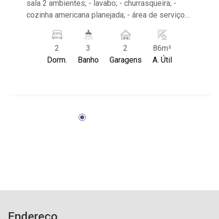
sala 2 ambientes; - lavabo; - churrasqueira; -
cozinha americana planejada; - área de serviço
planejada; - 3 banheiros planejados com box e
espelho; - varanda gourmet; - despensa; -
2
3
2
86m²
próximo à Pizzaria Verace, Unip - Edifício com
Dorm.
Banho
Garagens
A. Útil
Lazer, portaria 24hrs, portão eletrônico e
elevador;
Endereço