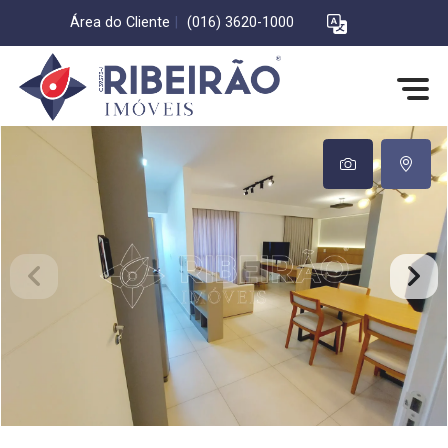
Área do Cliente
|
(016) 3620-1000