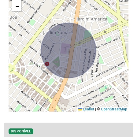
−
Leaflet
|
©
OpenStreetMap
DISPONÍVEL