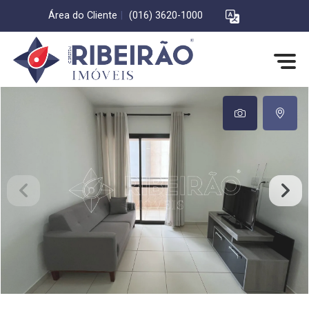
Área do Cliente
|
(016) 3620-1000