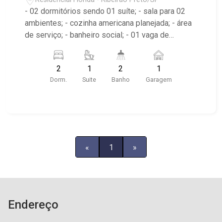
- 02 dormitórios sendo 01 suíte; - sala para 02
ambientes; - cozinha americana planejada; - área
de serviço; - banheiro social; - 01 vaga de
garagem; - edifício com elevador; - próximo a
FAAP, Barão de Mauá e supermercado Tonin
2
1
2
1
Dorm.
Suite
Banho
Garagem
«
1
»
Endereço