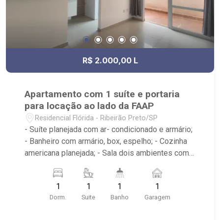
R$ 2.000,00 L
Apartamento com 1 suíte e portaria
para locação ao lado da FAAP
Residencial Flórida - Ribeirão Preto/SP
- Suíte planejada com ar- condicionado e armário;
- Banheiro com armário, box, espelho; - Cozinha
americana planejada; - Sala dois ambientes com
ar-condicionado - Varanda; - Área de serviço
planejada; - Condomínio: portaria 24hrs, piscina,
1
1
1
1
academia, sauna, quadra squash, área de
Dorm.
Suite
Banho
Garagem
churrasco, lavanderia; - Próximo a SBS Motors,
Colégio FAAP e Complexo de lojas e salas