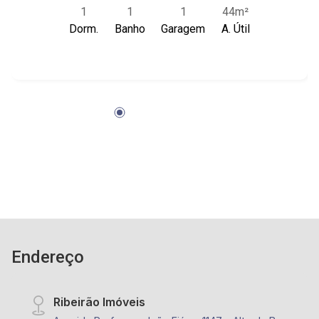
1
1
1
44m²
sacada - Apartamento mobiliado - iluminação no
Dorm.
Banho
Garagem
A. Útil
imóvel - garagem 1 vaga coberta - portão
eletrônico - elevador - portaria 24hrs Próximo
ao RibeirãoShopping , UNIP - Ribeirão Preto e
Parque das Artes
Endereço
Ribeirão Imóveis