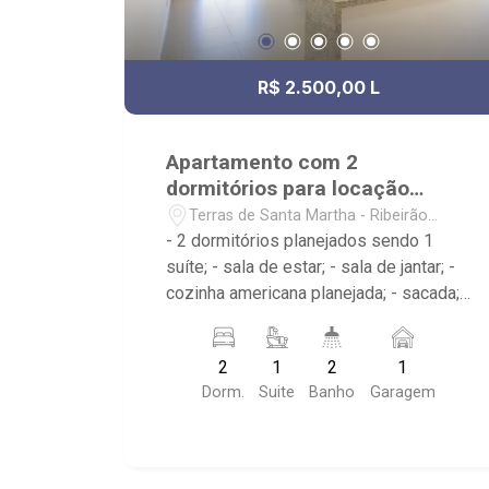
R$ 2.500,00 L
Apartamento com 2
dormitórios para locação
Terras de Santa Martha
Terras de Santa Martha - Ribeirão
Preto/SP
- 2 dormitórios planejados sendo 1
suíte; - sala de estar; - sala de jantar; -
cozinha americana planejada; - sacada; -
área de serviço planejada; - 2 banheiros
planejados com box e espelho; -
2
1
2
1
condomínio 24 horas com piscina
Dorm.
Suite
Banho
Garagem
adulta e infantil, quadra poliesportiva,
quadra de tênis, campo de futebol,
playground, área de churrasco,
brinquedoteca, salão de festas, salão