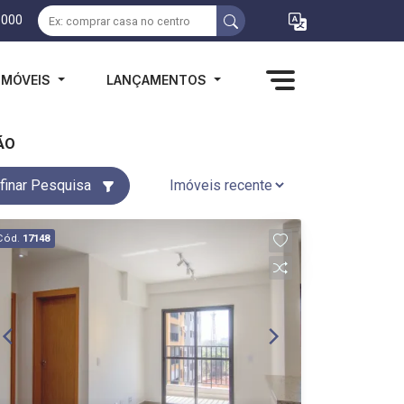
1000
IMÓVEIS
LANÇAMENTOS
ÃO
finar Pesquisa
Cód.
17148