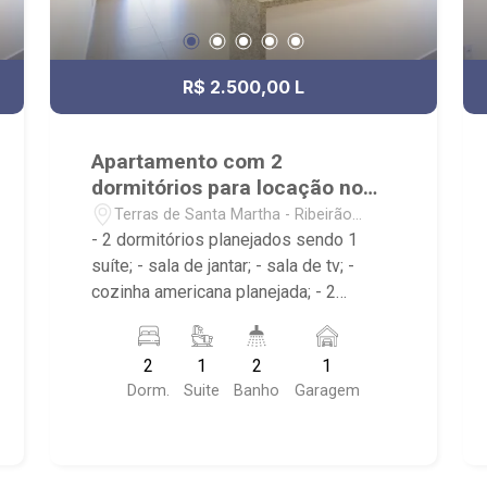
R$ 2.500,00 L
Apartamento com 2
dormitórios para locação no
bairro Terras de Santa Martha
Terras de Santa Martha - Ribeirão
Preto/SP
- 2 dormitórios planejados sendo 1
suíte; - sala de jantar; - sala de tv; -
cozinha americana planejada; - 2
banheiros com armários, box e espelho;
- sacada; - área de serviço com
2
1
2
1
armários; - 1 vaga de garagem; -
Dorm.
Suite
Banho
Garagem
condomínio 24 horas com piscina
adulta e infantil, quadra poliesportiva,
quadra de tênis, campo de futebol,
playground, área de churrasco,