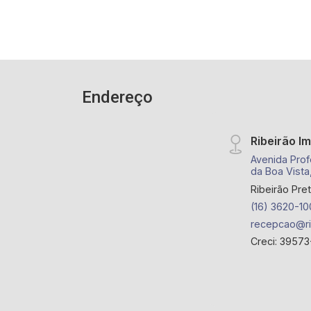
de jogos, academia, portão eletrônico,
praça e elevador; - próximo ao Bola na
Grama Bonfim, Praça Leo Gomes de
Moraes, Achei Multimarcas
Endereço
Ribeirão I
Avenida Prof
da Boa Vista
Ribeirão Pre
(16) 3620-10
recepcao@ri
Creci: 39573