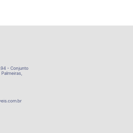
churrasco, brinquedoteca, salão de
festas, salão de jogos, academia,
portão eletrônico, praça e elevador; -
próximo ao Espaço Santa Cecília e Bola
na Grama Bonfim;
494 - Conjunto
 Palmeiras,
eis.com.br