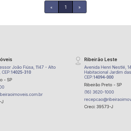
brinquedoteca, salão de festas, salão
«
1
»
de jogos, academia, portão eletrônico,
praça e elevador; - próximo ao Espaço
Santa Cecília e Bola na Grama Bonfim;
móveis
Ribeirão Leste
essor João Fiúsa, 1147 - Alto
Avenida Henri Nestlé, 1
, CEP:
Habitacional Jardim das
14025-310
CEP:
14094-000
to - SP
Ribeirão Preto - SP
00
(16) 3620-1000
beiraoimoveis.com.br
recepcao@ribeiraoimov
-J
Creci: 39573-J