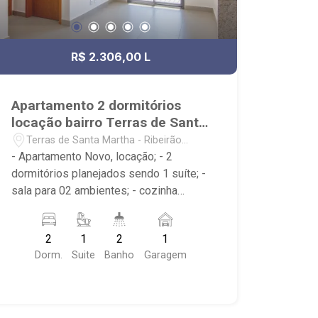
R$ 2.306,00 L
Apartamento 2 dormitórios
locação bairro Terras de Santa
Martha
Terras de Santa Martha - Ribeirão
Preto/SP
- Apartamento Novo, locação; - 2
dormitórios planejados sendo 1 suíte; -
sala para 02 ambientes; - cozinha
americana planejada; - 2 banheiros com
armários, box e espelho; - sacada; -
2
1
2
1
área de serviço com armários; - 1 vaga
Dorm.
Suite
Banho
Garagem
de garagem; - condomínio 24 horas
com piscina adulta e infantil, quadra
poliesportiva, quadra de tênis, campo
de futebol, playground, área de