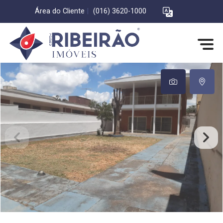
Área do Cliente
|
(016) 3620-1000