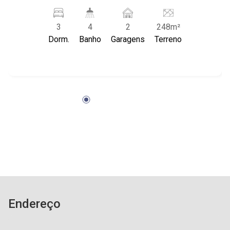
lavabo; - 02 vagas descobertas de garagem; -
Sala de jantar; - Sala de estar; - Cozinha
3
4
2
248m²
planejada; - Área de Serviço planejada; -
Dorm.
Banho
Garagens
Terreno
Corredor lateral; - Espaço gourmet; - Jardim com
paisagismo; - Churrasqueira; - Piscina; -
Condomínio com portaria 24 horas; - Próximo à
Droga Raia, Museu da Gula e Shopping Iguatemi.
Endereço