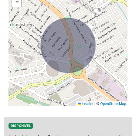
−
Leaflet
|
©
OpenStreetMap
DISPONÍVEL