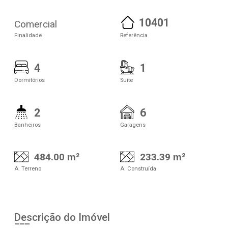
10401
Comercial
Finalidade
Referência
4
1
Dormitórios
Suite
2
6
Banheiros
Garagens
484.00 m²
233.39 m²
A. Terreno
A. Construída
Descrição do Imóvel