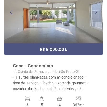
R$ 9.000,00 L
Casa - Condomínio
Quinta da Primavera - Ribeirão Preto/SP
- 3 suítes planejadas com ar-condicionado; -
área de serviço; - lavabo; - varanda gourmet; -
cozinha planejada; - sala 2 ambientes; - 5
banheiros planejados com box e espelho; -
próximo ao Skyfit CT Guaporé, Pacer Academia
3
5
4
362m²
Mirante Sul, Casa de Bolos