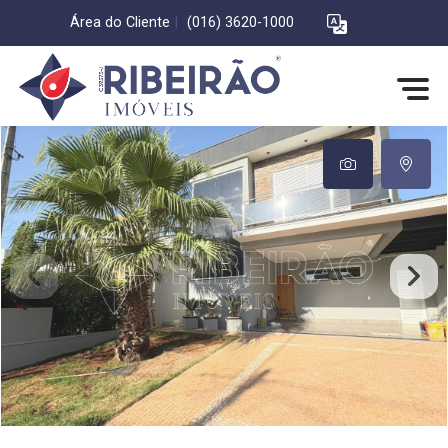
Área do Cliente
|
(016) 3620-1000