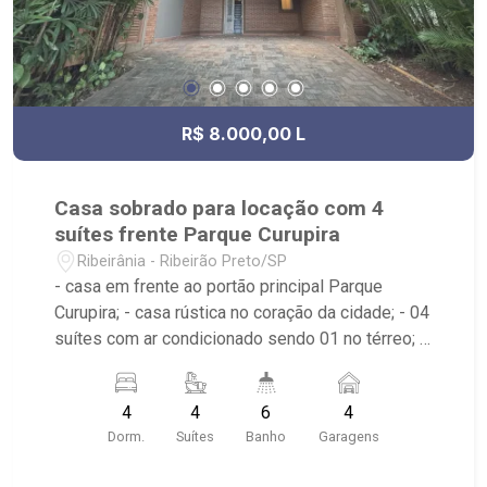
R$ 8.000,00 L
Casa sobrado para locação com 4
suítes frente Parque Curupira
Ribeirânia - Ribeirão Preto/SP
- casa em frente ao portão principal Parque
Curupira; - casa rústica no coração da cidade; - 04
suítes com ar condicionado sendo 01 no térreo; -
todas suítes com armário e ar condicionado; -
escritório no térreo; - sala para 02 ambientes; -
4
4
6
4
cozinha tradicional planejada; - varanda gourmet
Dorm.
Suítes
Banho
Garagens
com churrasqueira; - quintal e paisagismo; - área
de serviço com dormitório e banheiro; - vaga para