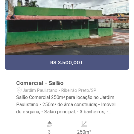
R$ 3.500,00 L
Comercial - Salão
Jardim Paulistano - Ribeirão Preto/SP
Salão Comercial 250m² para locação no Jardim
Paulistano - 250m² de área construída; - Imóvel
de esquina; - Salão principal; - 3 banheiros; -
Varanda; - Quintal; - Depósito; - Imóvel Térreo; -
Próximo ao Assaí Atacadista, Senac Ribeirão
3
250m²
Preto e Bosque Zoológico Municipal Fábio