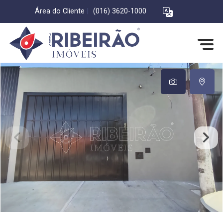
Área do Cliente
|
(016) 3620-1000