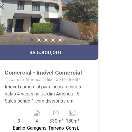
R$ 5.800,00 L
Comercial - Imóvel Comercial
Jardim América - Ribeirão Preto/SP
Imóvel comercial para locação com 5
salas 4 vagas no Jardim América - 5
Salas sendo 1 com divisórias em
eucatex podendo ser alteradas -
Cozinha com armários - Recepção -
3
4
330m²
180m²
Lavavo - Área de serviço coberta -
Banho
Garagens
Terreno
Const.
Todas as sala já estão com ar-