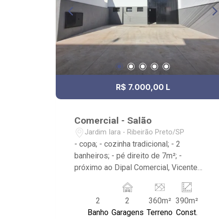
R$ 7.000,00 L
Comercial - Salão
Jardim Iara - Ribeirão Preto/SP
- copa; - cozinha tradicional; - 2
banheiros; - pé direito de 7m²; -
próximo ao Dipal Comercial, Vicente
Bike, O Maridão Assados, Areia Bike
2
2
360m²
390m²
Banho
Garagens
Terreno
Const.