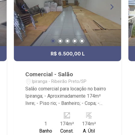
R$ 6.500,00 L
Comercial - Salão
Ipiranga - Ribeirão Preto/SP
Salão comercial para locação no bairro
Ipiranga; - Aproximadamente 174m²
livre; - Piso rio; - Banheiro; - Copa; -
Área de serviço; - Quintal; - Localizado
na Avenida Dom Pedro I, próximo a
1
174m²
174m²
Savegnago Supermercados, Academia
Banho
Const.
A. Útil
Gaviões 24h - Ribeirão Preto e