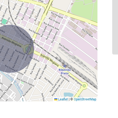
Leaflet
|
©
OpenStreetMap