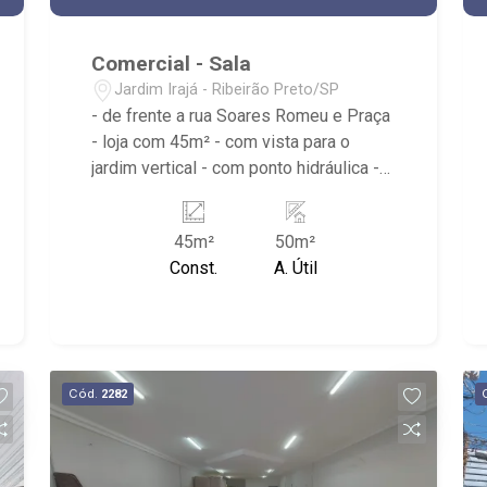
Comercial - Sala
Jardim Irajá - Ribeirão Preto/SP
- de frente a rua Soares Romeu e Praça
- loja com 45m² - com vista para o
jardim vertical - com ponto hidráulica -
estacionamento rotativo de frente - ao
lado entrada estacionamento inferior -
45m²
50m²
25 vagas gratuitas rotativas recuadas
Const.
A. Útil
pela Senador Cesar Vergueiro e Rua Dr.
Soares Romeu - 74 vagas no subsolo
com possibilidade valor mensal -
conjunto com banheiro masculino,
feminino e Pcd - total de 48 salas no
Cód.
2282
piso superior - total de 28 lojas -
excelente localização entre av. Portugal
e Leais Paulista.