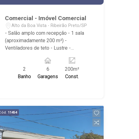
Comercial - Imóvel Comercial
Alto da Boa Vista - Ribeirão Preto/SP
- Salão amplo com recepção - 1 sala
(aproximadamente 200 m²) -
Ventiladores de teto - Lustre -
Banheiros feminino e masculino ambos
acessíveis (PNE) - Copa/cozinha -
2
6
200m²
Estacionamento exclusivo comportando
Banho
Garagens
Const.
ate 6 veículos - Ótimo ponto comercial,
para escola, escritório e comércios
gerais - Próximo ao Savegnago,
Colégio Era Uma Vez e Academia
Ginástica Esporte.
Cód.
11454