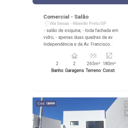
Comercial - Salão
Vila Seixas - Ribeirão Preto/SP
- salão de esquina; - toda fachada em
vidro; - apenas duas quadras da av.
Independência e da Av. Francisco
Junqueira; - com 2 lavabos; - copa; -
salão principal.
2
2
265m²
180m²
Banho
Garagens
Terreno
Const.
Cód.
18999