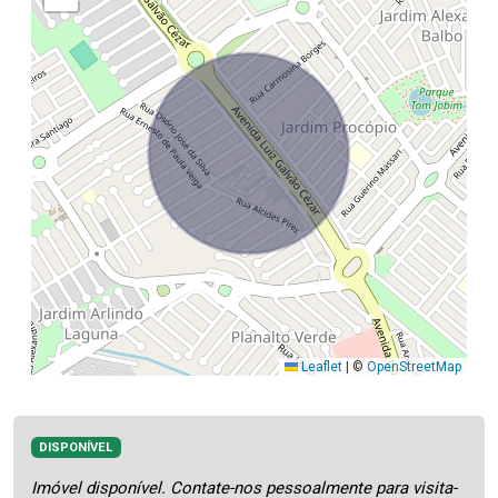
Leaflet
|
©
OpenStreetMap
DISPONÍVEL
Imóvel disponível. Contate-nos pessoalmente para visita-