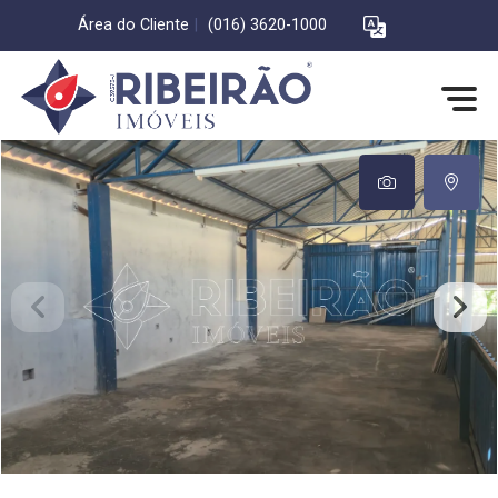
Área do Cliente
|
(016) 3620-1000