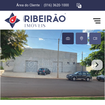
Área do Cliente
|
(016) 3620-1000