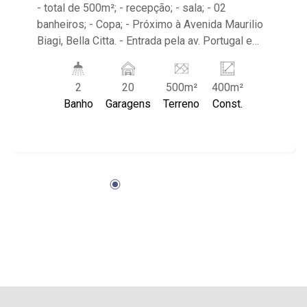
- total de 500m²; - recepção; - sala; - 02
banheiros; - Copa; - Próximo à Avenida Maurilio
Biagi, Bella Citta. - Entrada pela av. Portugal e
Rua Vera Cruz. - Atende os clientes do edifício
Spasse e o Restaurante Rei da Picanha.
2
20
500m²
400m²
Banho
Garagens
Terreno
Const.