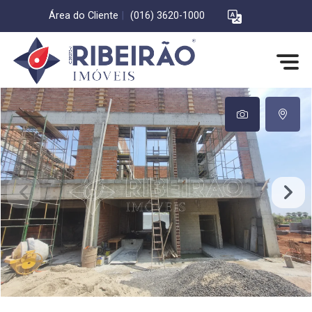
Área do Cliente
|
(016) 3620-1000