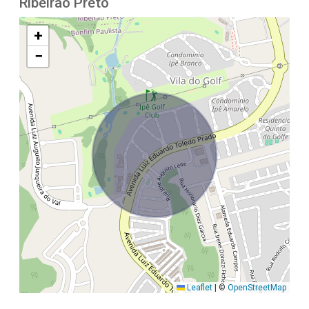
Ribeirão Preto
+
−
Leaflet
|
©
OpenStreetMap