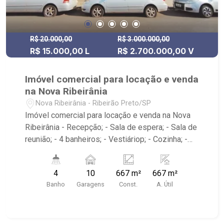
R$ 20.000,00
R$ 3.000.000,00
R$ 15.000,00 L
R$ 2.700.000,00 V
Imóvel comercial para locação e venda
na Nova Ribeirânia
Nova Ribeirânia - Ribeirão Preto/SP
Imóvel comercial para locação e venda na Nova
Ribeirânia - Recepção; - Sala de espera; - Sala de
reunião; - 4 banheiros; - Vestiáriop; - Cozinha; -
Quintal; - Pé direito alto; - Almoxarifado; - Portão;
- Pátio; - Depósito; - Estacionamento interno para
4
10
667 m²
667 m²
10 veículos; - Área de serviço; - Espaço com
Banho
Garagens
Const.
A. Útil
escritórios; - Próximo a UNAERP e Av.
Presidente Castelo Branco.