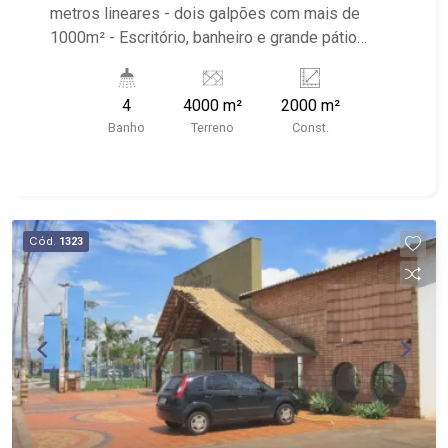
metros lineares - dois galpões com mais de
1000m² - Escritório, banheiro e grande pátio
Ribeirão Imóveis. (16) 3620-1000/(16) 99270-
1000 L1856
4
4000 m²
2000 m²
Banho
Terreno
Const.
Cód.
1323