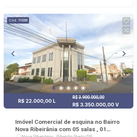
Cód.
11220
R$ 3.900.000,00
R$ 22.000,00 L
R$ 3.350.000,00 V
Imóvel Comercial de esquina no Bairro
Nova Ribeirânia com 05 salas , 01
salão mobiliado no piso superior
Nova Ribeirânia - Ribeirão Preto/SP