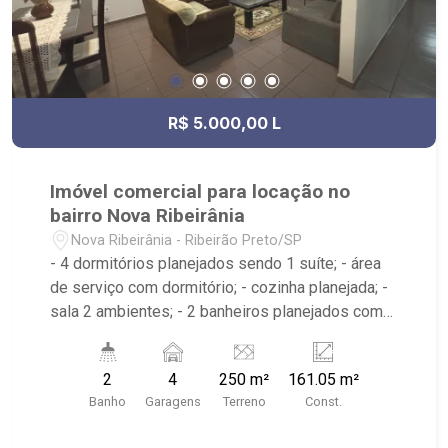
R$ 5.000,00 L
Imóvel comercial para locação no
bairro Nova Ribeirânia
Nova Ribeirânia - Ribeirão Preto/SP
- 4 dormitórios planejados sendo 1 suíte; - área
de serviço com dormitório; - cozinha planejada; -
sala 2 ambientes; - 2 banheiros planejados com
box e espelho; - próximo ao Gugu Gourmet
Hamburgueria, São Franciso Mais Saúde, Bar
2
4
250 m²
161.05 m²
Copo Sujo
Banho
Garagens
Terreno
Const.