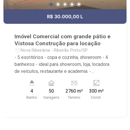
R$ 30.000,00 L
Imóvel Comercial com grande pátio e
Vistosa Construção para locação
Nova Ribeirânia - Ribeirão Preto/SP
- 5 escritórios - copa e cozinha, showroom - 4
banheiros - ideal para showroom, loja, locadora
de veículos, restaurante e academia. -
estacionamento quase 50 veículos - atrás do
Novo Shopping - Avenida Castelo Branco, rota de
4
50
2760 m²
300 m²
quem vem de cidades periféricas - ao lado
Banho
Garagens
Terreno
Const.
Golden Park Hotel e Concessionária Honda -
junto a entrada do Novo Shopping - Entre av.
Presidente Kennedy e SP 330 (Rod. Anhanguera)