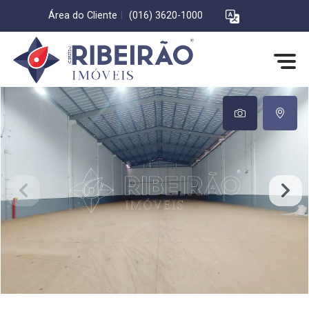
Área do Cliente
|
(016) 3620-1000