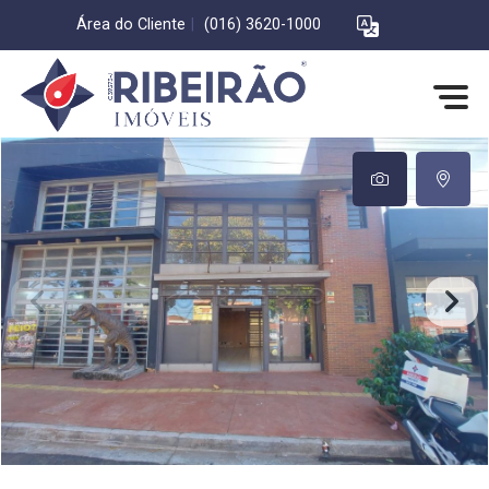
Área do Cliente
|
(016) 3620-1000