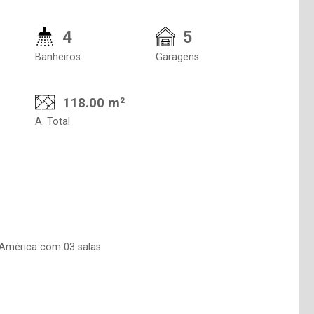
4
5
Banheiros
Garagens
118.00 m²
A. Total
 América com 03 salas