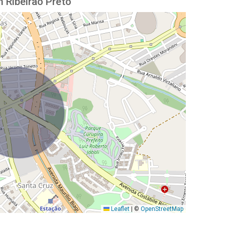
 Ribeirão Preto
Leaflet
|
©
OpenStreetMap