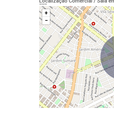
Localização Comercial / Sala em
+
−