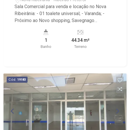
Sala Comercial para venda e locação no Nova
Ribeirânia: - 01 toalete universal; - Varanda; -
Próximo ao Novo shopping, Savegnago
Supermercados, Hotel JP e Nutratec Tecnologia
em Nutrientes.
1
44.34 m²
Banho
Terreno
Cód.
19183