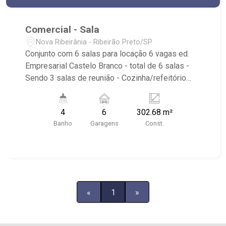
Comercial - Sala
Nova Ribeirânia - Ribeirão Preto/SP
Conjunto com 6 salas para locação 6 vagas ed.
Empresarial Castelo Branco - total de 6 salas -
Sendo 3 salas de reunião - Cozinha/refeitório
grande, com espaço disponível para área de
descompressão - Amplo espaço livre para
4
6
302.68 m²
adequação do negócio - já prontas para uso - já
Banho
Garagens
Const.
com teto e piso - 6 banheiros - salas interligadas
- marcenaria - já com ar condicionado - já com
persianas instaladas - Sacadas em todo entorno
do imóvel - 6 vagas de garagem coberta -
condomínio com recepção, sala de espera,
serviço de vallet, salas para reunião e coffee
«
1
»
break - Próximo à Coxilha dos Pampas, Fórum e
Olympic Sports.