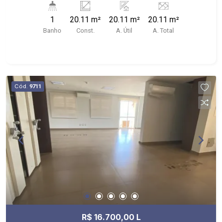
localizado ao lado do Fórum, próximo a UNAERP
1
20.11 m²
20.11 m²
20.11 m²
e Avenidas Presidente Castelo Branco e
Banho
Const.
A. Útil
A. Total
Presidente Kennedy.
Cód.
9711
R$ 16.700,00 L