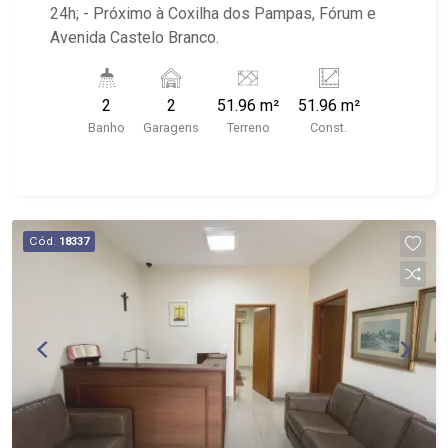
24h; - Próximo à Coxilha dos Pampas, Fórum e
Avenida Castelo Branco.
2
2
51.96 m²
51.96 m²
Banho
Garagens
Terreno
Const.
Cód.
18337