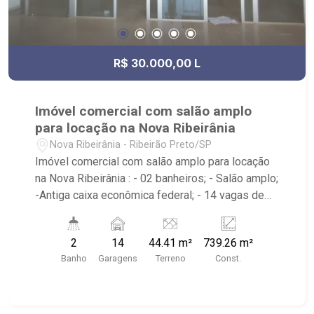
R$ 30.000,00 L
Imóvel comercial com salão amplo
para locação na Nova Ribeirânia
Nova Ribeirânia - Ribeirão Preto/SP
Imóvel comercial com salão amplo para locação
na Nova Ribeirânia : - 02 banheiros; - Salão amplo;
-Antiga caixa econômica federal; - 14 vagas de
garagem externa privativa; - Próximo à Coxilha
dos Pampas, Fórum e Olympic Sports.
2
14
44.41 m²
739.26 m²
Banho
Garagens
Terreno
Const.