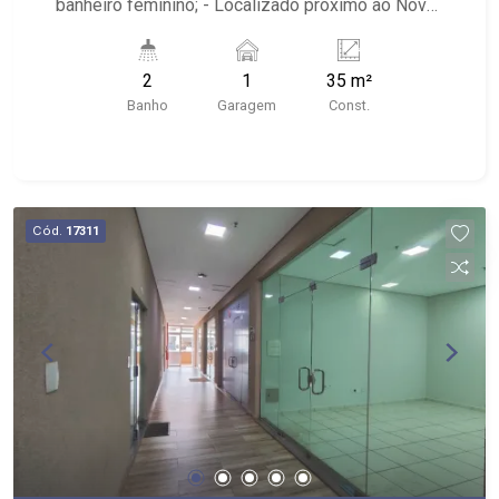
banheiro feminino; - Localizado próximo ao Novo
Shopping
2
1
35 m²
Banho
Garagem
Const.
Cód.
17311