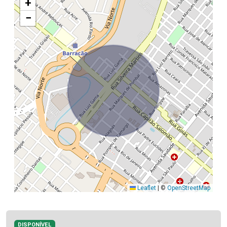
+
−
Leaflet
|
©
OpenStreetMap
DISPONÍVEL