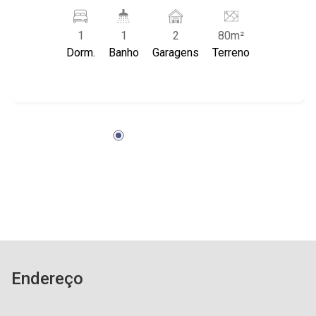
Presciente Vargas para avenida Nove de Julho;
- região de grande expansão comercial;
1
1
2
80m²
Dorm.
Banho
Garagens
Terreno
Endereço