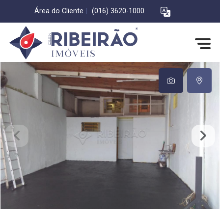
Área do Cliente
|
(016) 3620-1000