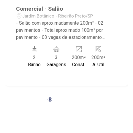
Comercial - Salão
Jardim Botânico - Ribeirão Preto/SP
- Salão com aproximadamente 200m² - 02
pavimentos - Total aproximado 100m² por
pavimento - 03 vagas de estacionamento
recuada - 02 banheiros - Copa - Previsão Junho
de 2024 - Sentido Av. Portuga
2
3
200m²
200m²
Banho
Garagens
Const.
A. Útil