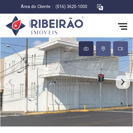
Área do Cliente
|
(016) 3620-1000