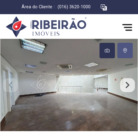
Área do Cliente
|
(016) 3620-1000