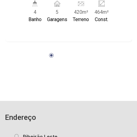
mezanino; - Piso em porcelanato; -
4
5
420m²
464m²
Acabamentos em Granito e Mármore; - Amplo
Banho
Garagens
Terreno
Const.
espaço e excelente localização; - Próximo
Avenida Maurílio Biagi.
Endereço
Ribeirão Leste