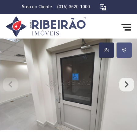
Área do Cliente
|
(016) 3620-1000