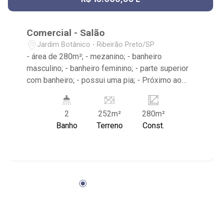
Comercial - Salão
Jardim Botânico - Ribeirão Preto/SP
- área de 280m²; - mezanino; - banheiro
masculino; - banheiro feminino; - parte superior
com banheiro; - possui uma pia; - Próximo ao
Parque Uber Sul, Municipal Dr. Luis Carlos Raya
e Avenida Carlos Eduardo de Gasperi Consoni.
2
252m²
280m²
Banho
Terreno
Const.