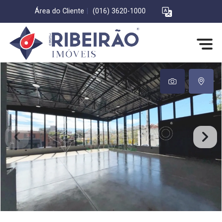
Área do Cliente
|
(016) 3620-1000