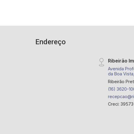
locação. - Sinta-se em casa na Ribeirão
Imóveis, afinal Somos e Vivemos
Ribeirão: - funcionários capacitados; -
processos rápidos e eficientes; -
análise criteriosa de documentação; -
com foco: Zona Sul, Zona Leste, Centro
Endereço
e Bonfim Paulista; - para Venda, Compra
e Locação, imobiliária é Ribeirão
Ribeirão I
Imóveis - sede na Av. Professor João
Fiusa e futura loja Alphaville.
Avenida Prof
da Boa Vista
Ribeirão Pre
(16) 3620-10
recepcao@ri
Creci: 39573