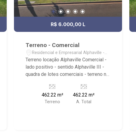
R$ 6.000,00 L
Terreno - Comercial
Residencial e Empresarial Alphaville -
Ribeirão Preto/SP
Terreno locação Alphaville Comercial -
lado positivo - sentido Alphaville III -
quadra de lotes comerciais - terreno na
avenida principal - lote aclive -
visibilidade dos dois sentidos - frente
462.22 m²
462.22 m²
face leste - quase de frente a vagas
Terreno
A. Total
recuadas centro comercial - ao lado do
CrossFit - total de 462m² - frente de 12
metros lineares