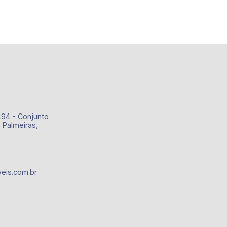
494 - Conjunto
 Palmeiras,
eis.com.br