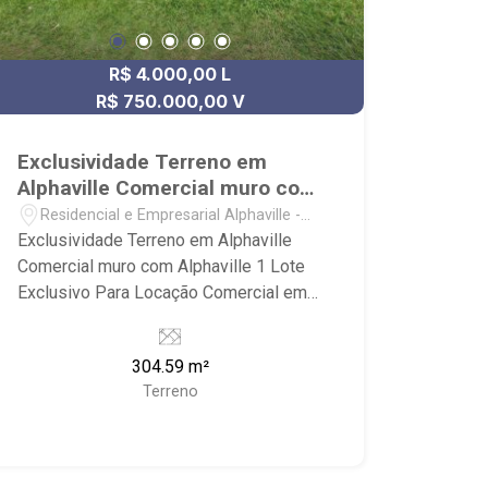
R$ 4.000,00 L
R$ 750.000,00 V
Exclusividade Terreno em
Alphaville Comercial muro com
Alphaville 1
Residencial e Empresarial Alphaville -
Ribeirão Preto/SP
Exclusividade Terreno em Alphaville
Comercial muro com Alphaville 1 Lote
Exclusivo Para Locação Comercial em
Alphaville - lado positivo - sentido
Alphaville - muro com Alphaville 1 -
304.59 m²
terreno na avenida principal - lote aclive
Terreno
- visibilidade dos dois sentidos - frente
face leste - não aceita-se qualquer tipo
de comércio.