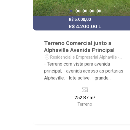
R$ 5.000,00
R$ 4.200,00 L
R$ 700.000,00 V
Terreno Comercial junto a
Alphaville Avenida Principal
Residencial e Empresarial Alphaville -
Ribeirão Preto/SP
- Terreno com vista para avenida
principal; - avenida acesso as portarias
Alphaville; - lote aclive; - grande
visibilidade para avenida Rosa Ludica
Ricci e também pela av. Dr. Paulo
252.87 m²
Roberto Carlucci. - ponto ideal para
Terreno
comércios como Pet Shop, Beauty
Lounge, Agência Bancária e
Hamburgueria entre outros. - Ribeirão
Imóveis, referência em venda, compra e