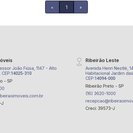
«
1
»
móveis
Ribeirão Leste
essor João Fiúsa, 1147 - Alto
Avenida Henri Nestlé, 1
, CEP:
Habitacional Jardim das
14025-310
CEP:
14094-000
to - SP
Ribeirão Preto - SP
00
(16) 3620-1000
beiraoimoveis.com.br
recepcao@ribeiraoimov
-J
Creci: 39573-J