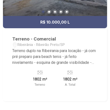
R$ 10.000,00 L
Terreno - Comercial
Ribeirânia - Ribeirão Preto/SP
Terreno duplo na Ribeirania para locação - já com
pré preparo para beach tenis - já feito
nivelamento - esquina de grande visibilidade -
todo com grade - próximo a faculdade Estácio,
sentido Savegnago da av. Maurilio Biagi - estuda-
1802 m²
1802 m²
se carência. - verificar sobre adequações e
Terreno
A. Total
legislação.