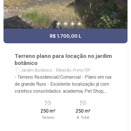
R$ 1.700,00 L
Terreno plano para locação no jardim
botânico
Jardim Botânico - Ribeirão Preto/SP
- Terreno Residencial/Comercial - Plano em rua
de grande fluxo - Excelente localização já com
vizinhos consolidados: academia, Pet Shop,
bares e restaurante entre outros. - Próximo a
Avenida Thomaz Nogueira Gaia. - Próximo a rua
250 m²
250 m²
Paschoal Bardaro - Região com grande potencial
Terreno
A. Total
comercial - Entre Parques Raya e Uber