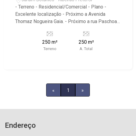
- Terreno - Residencial/Comercial - Plano -
Excelente localização - Próximo a Avenida
Thomaz Nogueira Gaia. - Próximo a rua Paschoal
Bardaro - Região com grande potencial comercial
- Vizinhança consolidada. Grande polo comercial
250 m²
250 m²
com pontos gastronômicos, academia, Pet Shop
Terreno
A. Total
entre diversos outros comércios.
«
1
»
Endereço