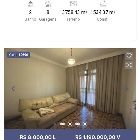
descarga; - depósito; - lava rápido para caminhão
2
8
13758.43 m²
1534.37 m²
e ônibus; - área de serviço; - sacadas com
Banho
Garagens
Terreno
Const.
banheiro; - barracão; - Próximo ao Clebão Bar
Espetinho, Academia LPFitness, MMarra
Distribuidora
Cód.
19696
R$ 8.000,00 L
R$ 1.190.000,00 V