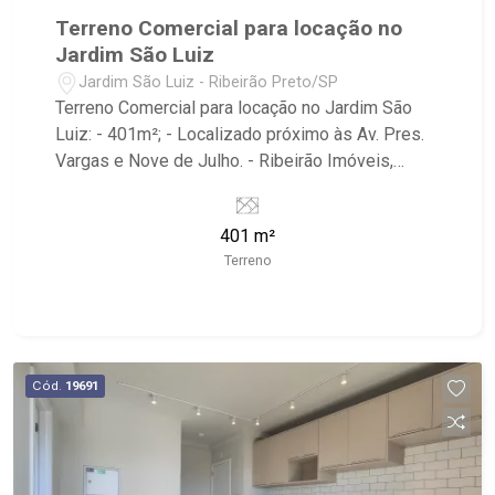
Terreno Comercial para locação no
Jardim São Luiz
Jardim São Luiz - Ribeirão Preto/SP
Terreno Comercial para locação no Jardim São
Luiz: - 401m²; - Localizado próximo às Av. Pres.
Vargas e Nove de Julho. - Ribeirão Imóveis,
referência em venda, compra e locação. - Sinta-
se em casa na Ribeirão Imóveis, afinal Somos e
401 m²
Vivemos Ribeirão: - funcionários capacitados; -
Terreno
processos rápidos e eficientes; - análise
criteriosa de documentação; - com foco: Zona
Sul, Zona Leste, Centro e Bonfim Paulista; - para
Venda, Compra e Locação, imobiliária é Ribeirão
Imóveis - sede na Av. Professor João Fiusa;
Cód.
19691