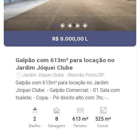
R$ 9.000,00 L
Galpão com 613m² para locação no
Jardim Jóquei Clube
Jardim Jóquei Clube - Ribeirão Preto/SP
Galpão com 613m² para locação no Jardim
Jóquei Clube: - Galpão Comercial; - 01 Sala com
toalete; - Copa; - Pé direito alto com 7m; -
Mezanino; - Piso; - Iluminação; - Portão; - Entrada
para caminhões; - Câmeras de segurança; -
2
8
613 m²
525 m²
Alarme/cerca elétrica; - 08 vagas recuadas; - 02
Banho
Garagens
Terreno
Const.
banheiros no total; - Localizado próximo ao
Aeroporto e Parque Permanente de exposições.