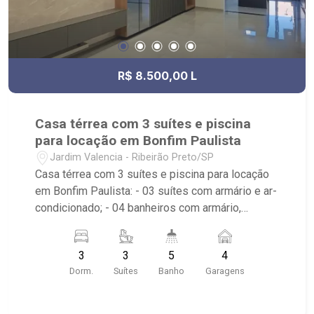
R$ 8.500,00 L
Casa térrea com 3 suítes e piscina
para locação em Bonfim Paulista
Jardim Valencia - Ribeirão Preto/SP
Casa térrea com 3 suítes e piscina para locação
em Bonfim Paulista: - 03 suítes com armário e ar-
condicionado; - 04 banheiros com armário,
espelho e box em vidro; - Lavabo; - Sala dois
ambientes; - Cozinha Americana Gourmet
3
3
5
4
planejada; - Churrasqueira; - Área de Serviço
Dorm.
Suítes
Banho
Garagens
planejada; - Quintal cimentado; - Piscina com
hidro e prainha; - 04 vagas de garagem, sendo
duas cobertas; - Condomínio com portaria 24