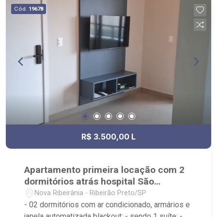
Fundação Penteado, Copacabana motel e Trevus
Cód.
19678
Bar e Lanchonete.
R$ 3.500,00 L
Apartamento primeira locação com 2
dormitórios atrás hospital São
Francisco
Nova Ribeirânia - Ribeirão Preto/SP
- 02 dormitórios com ar condicionado, armários e
janela automatizada blackout; - sendo 1 suíte; -