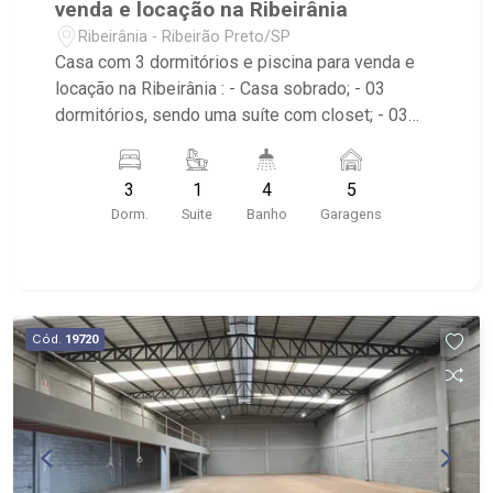
venda e locação na Ribeirânia
Ribeirânia - Ribeirão Preto/SP
Casa com 3 dormitórios e piscina para venda e
locação na Ribeirânia : - Casa sobrado; - 03
dormitórios, sendo uma suíte com closet; - 03
banheiros com armário, espelho e box em vidro, e
um lavabo; - Banheira; - Ar-condicionado no
3
1
4
5
imóvel; - Sala de estar; - Sala de jantar; - Sala
Dorm.
Suite
Banho
Garagens
dois ambientes; - Ventilador de teto no imóvel; -
Escritório; - Cozinha planejada; - Despensa; -
Área de Serviço planejada; - Depósito; - Varanda
gourmet; - Churrasqueira; - Piscina; - Sauna; -
Jardim com paisagismo; - Portão eletrônico; -
Cód.
19720
Localizado próximo à Antiguidades Ribeirão, Bar
do Mineiro e UNAERP.