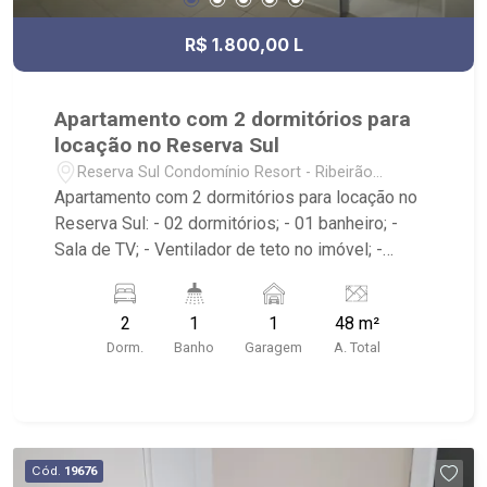
R$ 1.800,00 L
Apartamento com 2 dormitórios para
locação no Reserva Sul
Reserva Sul Condomínio Resort - Ribeirão
Preto/SP
Apartamento com 2 dormitórios para locação no
Reserva Sul: - 02 dormitórios; - 01 banheiro; -
Sala de TV; - Ventilador de teto no imóvel; -
Cozinha tradicional; - Área de Serviço; - 01 vaga
de garagem; - Condomínio: Portaria 24hrs, Área
2
1
1
48 m²
de Churrasco, Quadra Poliesportiva, Playground,
Dorm.
Banho
Garagem
A. Total
Mini Campo de Futebol, Quadra de Areia e
Mercadinho; - Localizado Próximo ao Jaú Serve
Supermercados, Pão de Açúcar, Panificadora
Bella Città, Colégio Marista Champagnat, Pizzaria
Bella Capri e Pacer Academia.
Cód.
19676