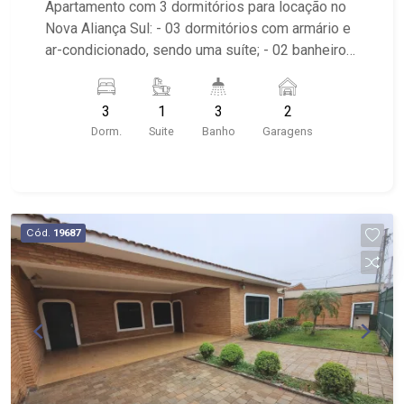
Apartamento com 3 dormitórios para locação no
Nova Aliança Sul: - 03 dormitórios com armário e
ar-condicionado, sendo uma suíte; - 02 banheiros
com armário, box em vidro e espelho; - Lavabo; -
02 vagas cobertas de garagem; - Sala dois
3
1
3
2
ambientes; - Ventilador de teto no imóvel; -
Dorm.
Suite
Banho
Garagens
Cozinha planejada; - Varanda gourmet; -
Churrasqueira; - Área de Serviço planejada; -
Condomínio com portaria 24h, elevador, piscina
aquecida, varanda gourmet, 1 academia por torre,
sauna e salão de festas; - Próximo à Pizzaria
Cód.
19687
Verace, Pão de Açúcar, Savegnago, Shopping
Iguatemi, Escolas Sabin e Einstein.