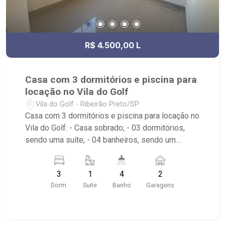
R$ 4.500,00 L
Casa com 3 dormitórios e piscina para
locação no Vila do Golf
Vila do Golf - Ribeirão Preto/SP
Casa com 3 dormitórios e piscina para locação no
Vila do Golf: - Casa sobrado; - 03 dormitórios,
sendo uma suíte; - 04 banheiros, sendo um
lavabo; - 02 vagas descobertas de garagem; -
Sala de jantar; - Sala de estar; - Cozinha
3
1
4
2
planejada; - Área de Serviço planejada; - Corredor
Dorm.
Suite
Banho
Garagens
lateral; - Espaço gourmet; - Jardim com
paisagismo; - Churrasqueira; - Piscina; -
Condomínio com portaria 24 horas; - Próximo à
Droga Raia, Museu da Gula e Shopping Iguatemi.