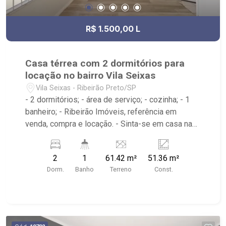
R$ 1.500,00 L
Casa térrea com 2 dormitórios para
locação no bairro Vila Seixas
Vila Seixas - Ribeirão Preto/SP
- 2 dormitórios; - área de serviço; - cozinha; - 1
banheiro; - Ribeirão Imóveis, referência em
venda, compra e locação. - Sinta-se em casa na
Ribeirão Imóveis, afinal Somos e Vivemos
Ribeirão: - funcionários capacitados; - processos
2
1
61.42 m²
51.36 m²
rápidos e eficientes; - análise criteriosa de
Dorm.
Banho
Terreno
Const.
documentação; - com foco: Zona Sul, Zona Leste,
Centro e Bonfim Paulista; - para Venda, Compra e
Locação, imobiliária é Ribeirão Imóveis - sede na
Av. Professor João Fiusa;