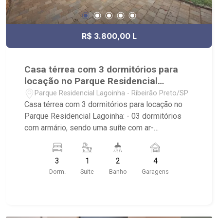
R$ 3.800,00 L
Casa térrea com 3 dormitórios para
locação no Parque Residencial
Lagoinha
Parque Residencial Lagoinha - Ribeirão Preto/SP
Casa térrea com 3 dormitórios para locação no
Parque Residencial Lagoinha: - 03 dormitórios
com armário, sendo uma suíte com ar-
condicionado; - 02 banheiros com armário,
espelho e box; - Sala de Jantar; - Sala de Estar; -
3
1
2
4
Sala dois ambientes; - Cozinha planejada; -
Dorm.
Suite
Banho
Garagens
Varanda gourmet; - Churrasqueira; - Quintal
cimentado; - Depósito; - Área de Serviço; -
Jardim com paisagismo; - 04 vagas de garagem,
sendo duas cobertas; - Próximo ao Hospital