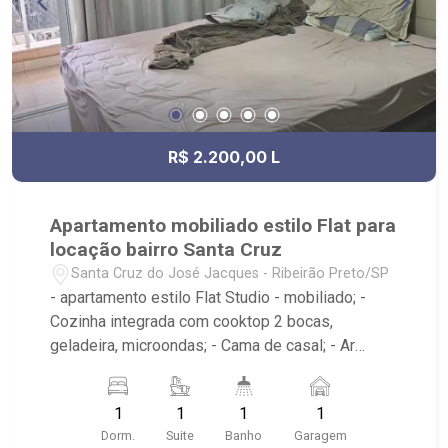
R$ 2.200,00 L
Apartamento mobiliado estilo Flat para
locação bairro Santa Cruz
Santa Cruz do José Jacques - Ribeirão Preto/SP
- apartamento estilo Flat Studio - mobiliado; -
Cozinha integrada com cooktop 2 bocas,
geladeira, microondas; - Cama de casal; - Ar
condicionado; - Banheiro com gabinete e box em
vidro - 1 vaga de garagem - Condomínio com: -
1
1
1
1
Lavanderia, Piscina, Fitness, Varanda gourmet,
Dorm.
Suite
Banho
Garagem
Portaria 24 - Ao lado do supermercado