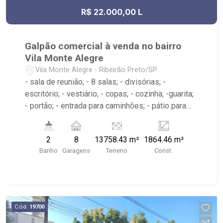
R$ 22.000,00 L
Galpão comercial à venda no bairro
Vila Monte Alegre
Vila Monte Alegre - Ribeirão Preto/SP
- sala de reunião; - 8 salas; - divisórias; -
escritório; - vestiário; - copas; - cozinha; -guarita;
- portão; - entrada para caminhões; - pátio para
manobras; - carga e descarga; - depósito; -
barracão; - Próximo ao Clebão Bar Espetinho,
2
8
13758.43 m²
1864.46 m²
Academia LPFitness, MMarra Distribuidora
Banho
Garagens
Terreno
Const.
Cód.
19700