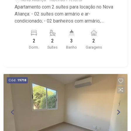
Apartamento com 2 suítes para locação no Nova
Aliança: - 02 suítes com armário e ar-
condicionado; - 02 banheiros com armário,
espelho e box em vidro; - Lavabo; - 02 vagas
cobertas de garagem; - Sala dois ambientes; -
2
2
3
2
Ventilador de teto no imóvel; - Cozinha planejada;
Dorm.
Suítes
Banho
Garagens
- Varanda gourmet com fechamento em vidro; -
Churrasqueira; - Área de Serviço planejado; -
Condomínio com lazer, elevador e portaria 24
horas; - Localizado próximo à UNIP, Verace Pizza
e Av. Braz Olaia Costa.
Cód.
19718