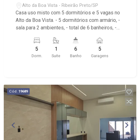
Alto da Boa Vista - Ribeirão Preto/SP
Casa uso misto com 5 dormitórios e 5 vagas no
Alto da Boa Vista. - 5 dormitórios com armário, -
sala para 2 ambientes, - total de 6 banheiros, -
Cozinha tradicional planejada, - varanda gourmet
com churrasqueira, - piscina e vestiário, -
5
1
6
5
Garagem para 5 carros, - Energia solar, - área de
Dorm.
Suite
Banho
Garagens
serviço; - apenas uma quadra da Avenida
Independência e da Av. Professor João Fiusa.
Apenas duas quadras da Ribeirão Imóveis.
Cód.
19689