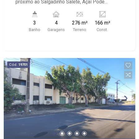
próximo ao Salgadinho Salete, Açaí Pode
Ribeirão Preto, Bar do Nelson
3
4
276 m²
166 m²
Banho
Garagens
Terreno
Const.
Cód.
19701