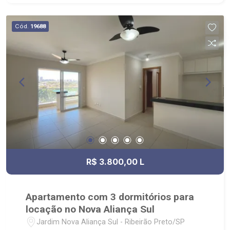
horas; - próximo ao Colégio Cervantes, Picanha
Fatiada Grill , Restaurante Lodz e Varejão
Cód.
19688
Cenourão.
R$ 3.800,00 L
Apartamento com 3 dormitórios para
locação no Nova Aliança Sul
Jardim Nova Aliança Sul - Ribeirão Preto/SP