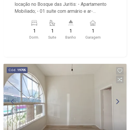
locação no Bosque das Juritis: - Apartamento
Mobiliado; - 01 suíte com armário e ar-
condicionado; - 01 banheiro com armário, espelho
e box em vidro; - 01 vaga coberta de garagem; -
1
1
1
1
Cozinha Integrada; - Varanda; - Edifício com
Dorm.
Suite
Banho
Garagem
elevador, portaria 24 horas e lazer.
Cód.
19705