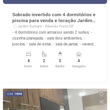
Sobrado invertido com 4 dormitórios e
piscina para venda e locação Jardim
Sumaré
Jardim Sumaré - Ribeirão Preto/SP
- 4 dormitórios com armários sendo 2 suítes; -
cozinha planejada; - sala dois ambientes; -
piscina; - sala de estar; - sala de jantar; - varanda
gourmet; - quintal cimentado; - jardim; - 5
banheiros com armários, box e espelho; - lavabo;
4
2
5
4
- despensa; - corredor lateral; - área de serviço
Dorm.
Suítes
Banho
Garagens
com armários; - 4 vagas de garagem cobertas; -
próximo ao Savegnago, Shopping Santa Úrsula,
Centro;
Cód.
19694