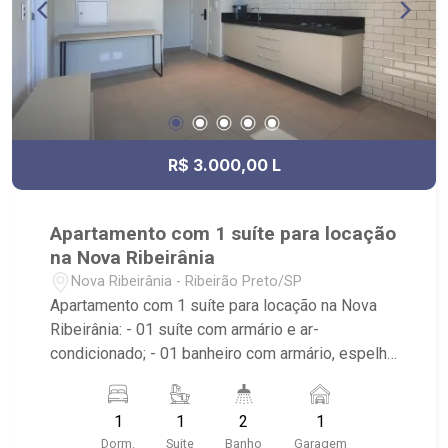
R$ 3.000,00 L
Apartamento com 1 suíte para locação
na Nova Ribeirânia
Nova Ribeirânia - Ribeirão Preto/SP
Apartamento com 1 suíte para locação na Nova
Ribeirânia: - 01 suíte com armário e ar-
condicionado; - 01 banheiro com armário, espelho
e box em vidro; - Lavabo; - Sala dois ambientes
com ar-condicionado; - Cozinha com cooktop; -
1
1
2
1
Sacada com fechamento em vidro; - Condomínio
Dorm.
Suite
Banho
Garagem