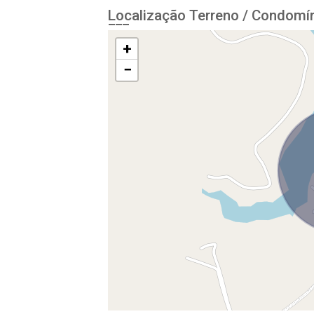
Localização Terreno / Condomí
+
−