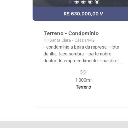
R$ 630.000,00 V
Terreno - Condomínio
Santa Clara - Cássia/MG
- condomínio a beira da represa; - lote
de ilha, face sombra; - parte nobre
dentro do empreendimento; - rua direto
com acesso a marina; - portaria 24h; -
heliponto; - quadras de areia; - bar; -
1.000m²
acesso por rodovia pavimentada.
Terreno