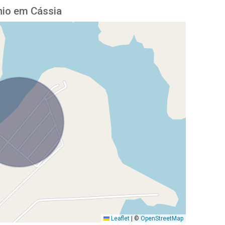
nio em Cássia
Leaflet
|
©
OpenStreetMap