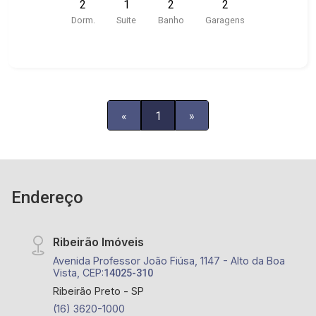
2
1
2
2
área gourmet, salão de jogos, salão de festas,
Dorm.
Suite
Banho
Garagens
portaria 24h - Próximo à Vila Bonfim Mall, Tonelli
Supermercados e Colégio Cervantes
«
1
»
Endereço
Ribeirão Imóveis
Avenida Professor João Fiúsa, 1147 - Alto da Boa
Vista, CEP:
14025-310
Ribeirão Preto - SP
(16) 3620-1000