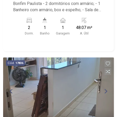
Bonfim Paulista - 2 dormitórios com armário; - 1
Banheiro com armário, box e espelho; - Sala de
jantar; - Sala de TV; - Cozinha planejada; -
Despensa planejada; - Área de serviço com
2
1
1
48.07 m²
armário; - Quintal; - 1 vaga coberta de garagem; -
Dorm.
Banho
Garagem
A. Útil
Apartamento no térreo; - Condomínio com portaria
24h, piscina, quadra poliesportiva, playground,
área de churrasco, salão de festas e academia; -
Próximo a Rodovia José Fregonezi,
Supermercados Gricki e academia Pacer.
Cód.
17836