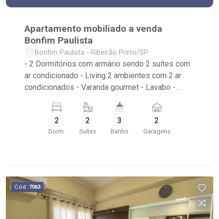
Apartamento mobiliado a venda
Bonfim Paulista
Bonfim Paulista - Ribeirão Preto/SP
- 2 Dormitórios com armário sendo 2 suítes com
ar condicionado - Living 2 ambientes com 2 ar
condicionados - Varanda gourmet - Lavabo -
Cozinha americana com armários - Área de
serviço com armários - 2 vagas de garagens
2
2
3
2
cobertas - venda mobiliado - Condomínio com
Dorm.
Suítes
Banho
Garagens
piscina, brinquedoteca, salão de festas, sala
gourmet, 2 áreas de churrasco, quadra
poliesportiva, sauna, car wash, home cinema,
academia Próximo ao Marinho Areia e Pedra.
Cód.
7063