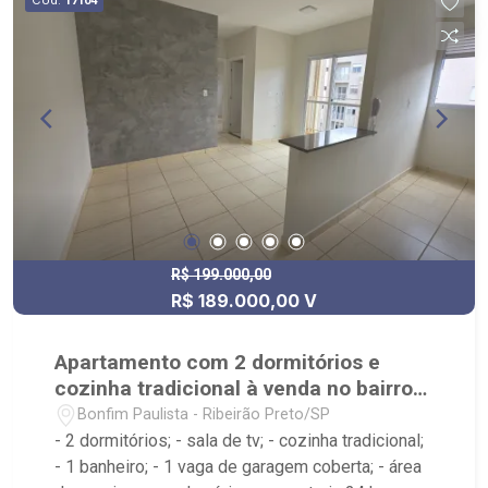
17104
R$ 199.000,00
R$ 189.000,00 V
Apartamento com 2 dormitórios e
cozinha tradicional à venda no bairro
Bonfim Paulista
Bonfim Paulista - Ribeirão Preto/SP
- 2 dormitórios; - sala de tv; - cozinha tradicional;
- 1 banheiro; - 1 vaga de garagem coberta; - área