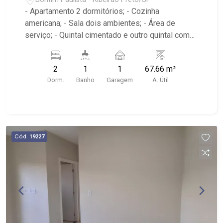
- Apartamento 2 dormitórios; - Cozinha
americana; - Sala dois ambientes; - Área de
serviço; - Quintal cimentado e outro quintal com
grama; - Condomínio com Portaria 24h, Piscina,
Campo de Futebol e Salão de Festas; - Próximo à
2
1
1
67.66 m²
DaniBe FullStore, Bola na Grama Bonfim e
Dorm.
Banho
Garagem
A. Útil
Baterias Batex Bonfim Paulista.
Cód.
19227