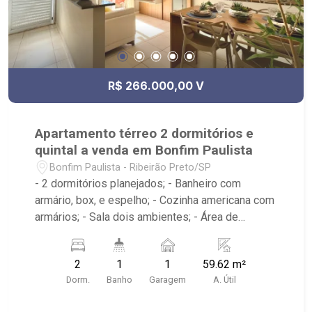
R$ 266.000,00 V
Apartamento térreo 2 dormitórios e
quintal a venda em Bonfim Paulista
Bonfim Paulista - Ribeirão Preto/SP
- 2 dormitórios planejados; - Banheiro com
armário, box, e espelho; - Cozinha americana com
armários; - Sala dois ambientes; - Área de
serviço; - Quintal; - Condomínio com Portaria 24h,
Piscina, Campo de Futebol e Salão de Festas. -
2
1
1
59.62 m²
Próximo à DaniBe FullStore, Bola na Grama
Dorm.
Banho
Garagem
A. Útil
Bonfim e Baterias Batex Bonfim Paulista,
Supermercado lufe, Avanzi & Co.