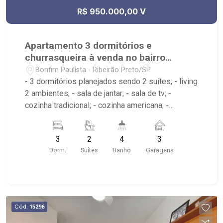
R$ 950.000,00 V
Apartamento 3 dormitórios e
churrasqueira à venda no bairro
Bonfim Paulista
Bonfim Paulista - Ribeirão Preto/SP
- 3 dormitórios planejados sendo 2 suítes; - living
2 ambientes; - sala de jantar; - sala de tv; -
cozinha tradicional; - cozinha americana; -
despensa; - 4 banheiros; - quintal; - churrasqueira;
- área de serviço; - banheiro de serviço; - 3 vagas
3
2
4
3
de garagem cobertas; - condomínio: Portaria
Dorm.
Suítes
Banho
Garagens
24hrs, Piscina, Salão de Festas, Academia; -
localizado próximo ao Ribeirão Shopping,
Cervejaria Walfänger, Maple Bear, Hospital
Unimed;
Cód.
15296