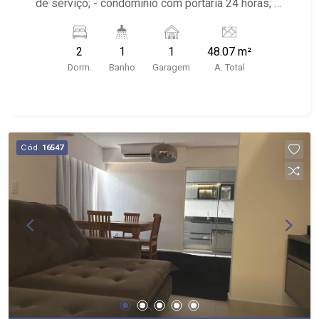
de serviço; - condomínio com portaria 24 horas; -
próximo ao supermercado Gricki e Centro de
Bomfim;
2
1
1
48.07 m²
Dorm.
Banho
Garagem
A. Total
Cód.
16547