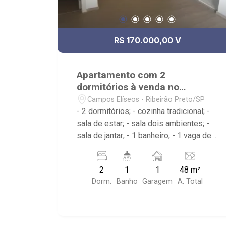
R$ 170.000,00 V
Apartamento com 2
dormitórios à venda no
Campos Elíseos
Campos Elíseos - Ribeirão Preto/SP
- 2 dormitórios; - cozinha tradicional; -
sala de estar; - sala dois ambientes; -
sala de jantar; - 1 banheiro; - 1 vaga de
garagem descoberta; - área de serviço;
- Condomínio com portaria 24 horas,
2
1
1
48 m²
piscina adulta e infantil, Playground,
Dorm.
Banho
Garagem
A. Total
Área de churrasco, Campo de Futebol,
academia e salão de festas; - Próximo
à Av. Marechal Costa e Silva, Atacadão
e Faculdade Anhanguera;