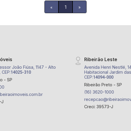
«
1
»
móveis
Ribeirão Leste
essor João Fiúsa, 1147 - Alto
Avenida Henri Nestlé, 1
, CEP:
Habitacional Jardim das
14025-310
CEP:
14094-000
to - SP
Ribeirão Preto - SP
00
(16) 3620-1000
beiraoimoveis.com.br
recepcao@ribeiraoimov
-J
Creci: 39573-J