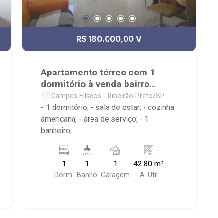
R$ 180.000,00 V
Apartamento térreo com 1
dormitório à venda bairro
Campos Elíseos
Campos Elíseos - Ribeirão Preto/SP
- 1 dormitório; - sala de estar; - cozinha
americana; - área de serviço; - 1
banheiro;
1
1
1
42.80 m²
Dorm.
Banho
Garagem
A. Útil