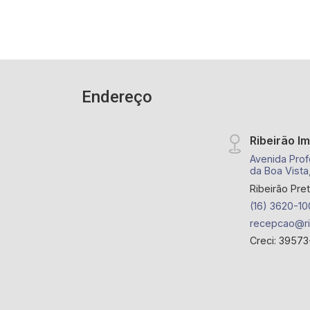
Endereço
Ribeirão I
Avenida Prof
da Boa Vista
Ribeirão Pre
(16) 3620-10
recepcao@ri
Creci: 39573