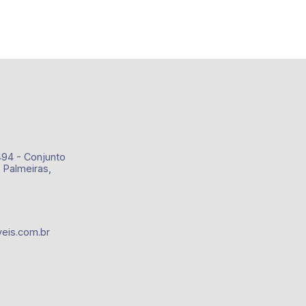
494 - Conjunto
 Palmeiras,
eis.com.br