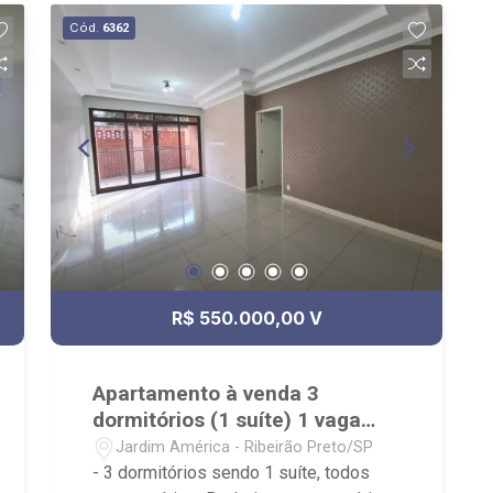
esportes e portaria 24 horas - Próximo
Cód.
6362
à Nativas Churrascaria, Oba Hortifruti e
Supermercados Savegnago
R$ 550.000,00 V
Apartamento à venda 3
dormitórios (1 suíte) 1 vaga
Jardim América
Jardim América - Ribeirão Preto/SP
- 3 dormitórios sendo 1 suíte, todos