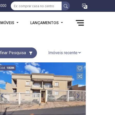
1000
IMÓVEIS
LANÇAMENTOS
finar Pesquisa
Cód.
10584