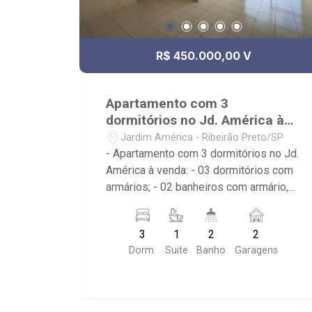
R$ 450.000,00 V
Apartamento com 3
dormitórios no Jd. América à
venda
Jardim América - Ribeirão Preto/SP
- Apartamento com 3 dormitórios no Jd.
América à venda: - 03 dormitórios com
armários; - 02 banheiros com armário,
box e espelho; - 02 vagas cobertas de
garagem; - Living dois ambientes; -
3
1
2
2
Ventilador de teto no imóvel; - Cozinha
Dorm.
Suite
Banho
Garagens
planejada; - Despensa; - Área de
Serviço; - Sacada; - Condomínio com
piscina, salão de festas, hall,
playground, academia, salão de jogos,