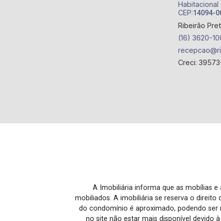
Habitacional
permuta e locação, comercializando
CEP:
14094-0
imóveis de terceiros e lançamentos.
Ribeirão Pre
Estamos localizados em sede própria -
(16) 3620-10
em uma das melhores avenidas da
recepcao@ri
cidade - Av. Professor João Fiúsa,
Creci: 39573
1147 - Alto da Boa Vista, Ribeirão Preto
- SP.
A Imobiliária informa que as mobílias 
mobiliados. A imobiliária se reserva o direit
do condomínio é aproximado, podendo ser m
no site não estar mais disponível devido 