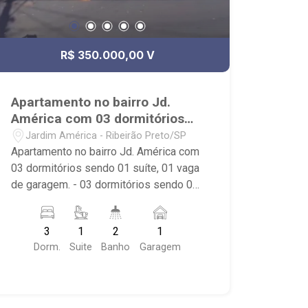
R$ 350.000,00 V
Apartamento no bairro Jd.
América com 03 dormitórios
sendo 01 suite, 01 vaga de
Jardim América - Ribeirão Preto/SP
garagem.
Apartamento no bairro Jd. América com
03 dormitórios sendo 01 suíte, 01 vaga
de garagem. - 03 dormitórios sendo 02
com armários e 01 suíte. - 01 banheiro
social. - sala de estar e jantar. - sacada.
3
1
2
1
- cozinha com armários. - área de
Dorm.
Suite
Banho
Garagem
serviço. - 01 vaga de garagem. Imóvel
próximo Av. Portugal.