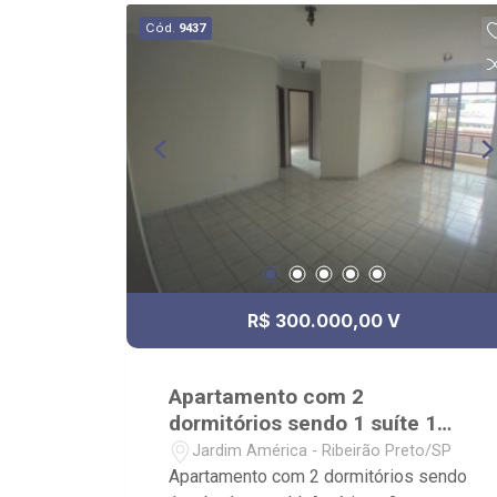
quadra de esportes e portaria 24 horas;
Cód.
9437
- Próximo à Nativas Churrascaria, Oba
Hortifruti e Supermercados Savegnago.
R$ 300.000,00 V
Apartamento com 2
dormitórios sendo 1 suíte 1
vaga Jd. América
Jardim América - Ribeirão Preto/SP
Apartamento com 2 dormitórios sendo