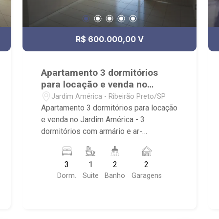
R$ 600.000,00 V
Apartamento 3 dormitórios
para locação e venda no
Jardim América
Jardim América - Ribeirão Preto/SP
Apartamento 3 dormitórios para locação
e venda no Jardim América - 3
dormitórios com armário e ar-
condicionado sendo 1 suíte - Living 2
ambientes - Banheiro social - Sacada -
3
1
2
2
Cozinha planejada - Despensa - Área
Dorm.
Suite
Banho
Garagens
de serviço com armário - 2 vagas
cobertas - Condomínio com piscina,
salão de festas, hall, playground,
academia, salão de jogos, quadra de