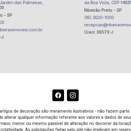
 Jardim das Palmeiras,
da Boa Vista, CEP:
1402
00
Ribeirão Preto - SP
to - SP
(16) 3620-1000
00
recepcao@ribeiraoimov
beiraoimoveis.com.br
Creci: 39573-J
-J
e artigos de decoração são meramente ilustrativos - não fazem parte
o de alterar qualquer informação referente aos valores e dados de se
aior, menor ou mesmo passível de alteração no decorrer da locaç
à rotatividade. As solicitações feitas pelo site não implicam em rese