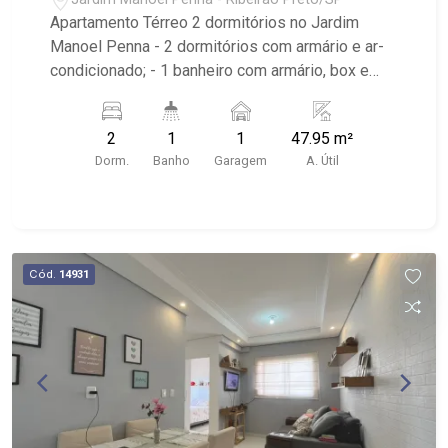
Apartamento Térreo 2 dormitórios no Jardim
Manoel Penna - 2 dormitórios com armário e ar-
condicionado; - 1 banheiro com armário, box e
espelho; - Sala de Jantar; - Sala de TV; -
Ventilador de teto no imóvel; - Cozinha Americana
2
1
1
47.95 m²
com armário; - Área de Serviço com armário; -
Dorm.
Banho
Garagem
A. Útil
Iluminação no imóvel; - 1 vaga coberta; -
Condomínio com portaria 24h; - Próximo à
Churrascaria JP SteakHouse, Mata das acassias,
e Complexo Esportivo All Stargames.
Cód.
14931