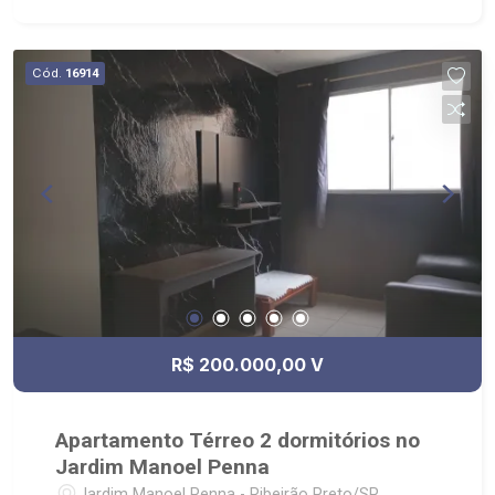
e infantil, playground, academia, varanda gourmet,
salão de festa, pet place; - Imóvel próximo ao
Novo Shopping, Academia Place, Supermercado
Cód.
16914
Carrefour.
R$ 200.000,00 V
Apartamento Térreo 2 dormitórios no
Jardim Manoel Penna
Jardim Manoel Penna - Ribeirão Preto/SP