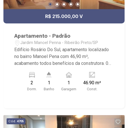
R$ 215.000,00 V
Apartamento - Padrão
Jardim Manoel Penna - Ribeirão Preto/SP
Edifício Rosário Do Sul, apartamento localizado
no bairro Manoel Pena com 46,90 m²,
acabamento todos benefícios da construtora. 02
dormitório armários, sala 02 ambiente, wc social,
cozinha planejada, lavanderia, 01 vaga. Edifício
2
1
1
46.90 m²
com portaria, lazer. Próximo a padarias,
Dorm.
Banho
Garagem
Const.
supermercado, farmácia, Shopping, hotel e
avenidas movimentadas. Ribeirão Imóveis. (16)
3620-1000/(16) 99270-1000 V5602
Cód.
4705