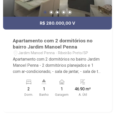
R$ 280.000,00 V
Apartamento com 2 dormitórios no
bairro Jardim Manoel Penna
Jardim Manoel Penna - Ribeirão Preto/SP
Apartamento com 2 dormitórios no bairro Jardim
Manoel Penna - 2 dormitórios planejados e 1
com ar-condicionado; - sala de jantar; - sala de tv;
- cozinha tradicional planejada; - 1 vaga de
garagem descoberta; - área de serviço com
2
1
1
46.90 m²
armários; - 1 banheiro com armários, box e
Dorm.
Banho
Garagem
A. Útil
espelho; - os móveis não ficam; - condomínio
possui portaria 24h, piscina adulto e infantil,
playground, academia, varanda gourmet, salão de
festa, pet place; - imóvel próximo ao Novo