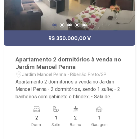
R$ 350.000,00 V
Apartamento 2 dormitórios à venda no
Jardim Manoel Penna
Jardim Manoel Penna - Ribeirão Preto/SP
Apartamento 2 dormitórios à venda no Jardim
Manoel Penna - 2 dormitórios, sendo 1 suíte; - 2
banheiros com gabinete e blindex; - Sala de
Jantar; - Sala de TV; - Sacada; - Ventilador de teto
no imóvel; - Cozinha Americana Planejada; -
2
1
2
1
Completo em armários planejados; - Ar-
Dorm.
Suite
Banho
Garagem
condicionado; - Área de Serviço; - 1 vaga; -
Condomínio possui portaria 24 hrs, piscina adulto