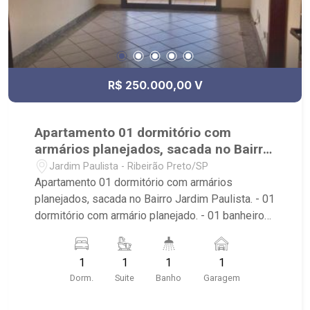
R$ 250.000,00 V
Apartamento 01 dormitório com
armários planejados, sacada no Bairro
Jardim Paulista.
Jardim Paulista - Ribeirão Preto/SP
Apartamento 01 dormitório com armários
planejados, sacada no Bairro Jardim Paulista. - 01
dormitório com armário planejado. - 01 banheiro
social. - sala de estar e jantar. - sacada. - cozinha
americana. -01 vaga de garagem. - condomínio
1
1
1
1
possui elevador, área de lazer com piscina, salão
Dorm.
Suite
Banho
Garagem
de festa, área de churrasco. - imóvel próximo a
Rua Orlândia, lotérica Zebrão. Ribeirão Imóveis,