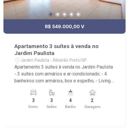
R$ 549.000,00 V
Apartamento 3 suítes à venda no
Jardim Paulista
Jardim Paulista - Ribeirão Preto/SP
Apartamento 3 suítes à venda no Jardim Paulista
- 3 suítes com armários e ar-condicionado; - 4
banheiros com armários, box e espelho; - Living 2
ambientes; - Sala de Jantar; - Sala de TV; -
Lavabo; - Cozinha com armários; - Área de
3
3
4
2
Serviço com armários; - Varanda Gourmet; -
Dorm.
Suítes
Banho
Garagens
Churrasqueira; - Próximo ao Villa Sucreê, Mini
Rodoviária, Olianchi Ribeirão e Assaí Atacadista.