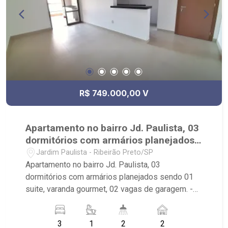
R$ 749.000,00 V
Apartamento no bairro Jd. Paulista, 03
dormitórios com armários planejados
sendo 01 suite, varanda gourmet, 02
Jardim Paulista - Ribeirão Preto/SP
vagas de garagem.
Apartamento no bairro Jd. Paulista, 03
dormitórios com armários planejados sendo 01
suite, varanda gourmet, 02 vagas de garagem. -
03 dormitórios com armários planejados sendo
01 suite - Sala de estar e jantar - Varanda
3
1
2
2
gourmet com fechamento em blindex. - Cozinha