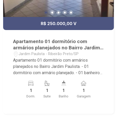
própria - em uma das melhores avenidas da
cidade - Av. Professor João Fiúsa, 1147 - Alto da
Boa Vista, Ribeirão Preto - SP.
R$ 250.000,00 V
Apartamento 01 dormitório com
armários planejados no Bairro Jardim
Paulista.
Jardim Paulista - Ribeirão Preto/SP
Apartamento 01 dormitório com armários
planejados no Bairro Jardim Paulista. - 01
dormitório com armário planejado. - 01 banheiro
social. - sala de estar e jantar. - sacada. - cozinha
americana. -01 vaga de garagem. - condomínio
1
1
1
1
possui elevador, área de lazer com piscina, salão
Dorm.
Suite
Banho
Garagem
de festa, área de churrasco. - imóvel próximo a
Rua Orlândia, lotérica Zebrão. Ribeirão Imóveis,
uma imobiliária com mais de 28 anos de
experiência e uma nova forma de fazer negócios.