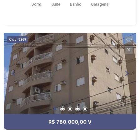
Dorm.
Suite
Banho
Garagens
americana com armários planejados. - Área de
serviço com armários planejados. - 02 Vagas de
garagem. Condomínio com portaria 24 hrs., salão
de festa, academia, piscina. - Próximo à Pizzaria
Três Irmãos, Vila Sucreê e Colégio Cecília
Cód.
3269
Meireles. Ribeirão Imóveis, uma imobiliária com
mais de 28 anos de experiência e uma nova
forma de fazer negócios. Contando com uma
equipe atuante de consultores especialistas,
oferecemos mais proximidade com os clientes,
afim de entender seus objetivos e vontades.
Atualmente, contabilizamos mais de 2.500
cadastros de imóveis para venda, permuta e
locação, comercializando imóveis de terceiros e
lançamentos. Estamos localizados em sede
própria - em uma das melhores avenidas da
R$ 780.000,00 V
cidade - Av. Professor João Fiúsa, 1147 - Alto da
Boa Vista, Ribeirão Preto - SP.