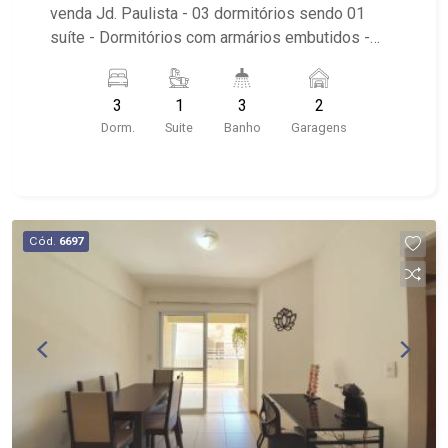
venda Jd. Paulista - 03 dormitórios sendo 01
suíte - Dormitórios com armários embutidos -
Sala ampla - Lavabo - Varanda gourmet com
churrasqueira - Cozinha planejada - Área de
3
1
3
2
serviço - Completo em armários - 02 vagas de
Dorm.
Suite
Banho
Garagens
garagem cobertas - Condomínio oferece: salão
de festas e portaria 24 horas - Próximo à Nova
Castelo Churrascaria, Yurai Sushi Prime e
Automix.
Cód.
6697