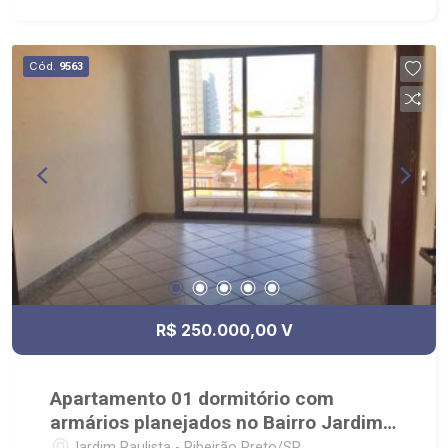
uma imobiliária com mais de 28 anos de
experiência e uma nova forma de fazer negócios.
Contando com uma equipe atuante de
Cód.
9563
consultores especialistas, oferecemos mais
proximidade com os clientes, afim de entender
seus objetivos e vontades. Atualmente,
contabilizamos mais de 2.500 cadastros de
imóveis para venda, permuta e locação,
comercializando imóveis de terceiros e
lançamentos. Estamos localizados em sede
própria - em uma das melhores avenidas da
cidade - Av. Professor João Fiúsa, 1147 - Alto da
Boa Vista, Ribeirão Preto - SP.
R$ 250.000,00 V
Apartamento 01 dormitório com
armários planejados no Bairro Jardim
Paulista.
Jardim Paulista - Ribeirão Preto/SP