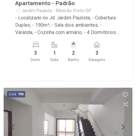
Apartamento - Padrão
Jardim Paulista - Ribeirão Preto/SP
- Localizado no Jd. Jardim Paulista; - Cobertura
Duplex; - 190m²; - Sala dois ambientes; -
Varanda; - Cozinha com armário; - 4 Dormitórios
sendo um suíte; - 3 Banheiros completos com
box e elétrica; - Terraço Gourmet; - Área de
3
1
2
3
serviço; - Piscina- Solarium; ? Terraço com
Dorm.
Suite
Banho
Garagens
churrasqueira dentro do duplex; - Medidor
individual de gás; - Armários e elétrica completos
em todas as dependências; - 2 Linhas
telefônicas; - Vagas para 02 automóveis;
Cód.
790