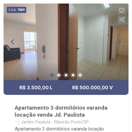
Contando com uma equipe atuante de
Cód.
7069
consultores especialistas, oferecemos mais
proximidade com os clientes, afim de entender
seus objetivos e vontades. Atualmente,
contabilizamos mais de 2.500 cadastros de
imóveis para venda, permuta e locação,
comercializando imóveis de terceiros e
lançamentos. Estamos localizados em sede
própria - em uma das melhores avenidas da
cidade - Av. Professor João Fiúsa, 1147 - Alto da
Boa Vista, Ribeirão Preto - SP.
R$ 3.500,00 L
R$ 500.000,00 V
Apartamento 3 dormitórios varanda
locação venda Jd. Paulista
Jardim Paulista - Ribeirão Preto/SP
Apartamento 3 dormitórios varanda locação