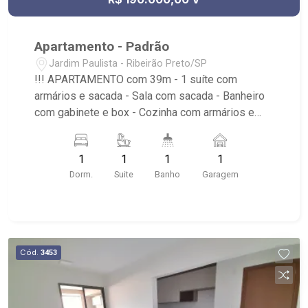
Apartamento - Padrão
Jardim Paulista - Ribeirão Preto/SP
!!! APARTAMENTO com 39m - 1 suíte com
armários e sacada - Sala com sacada - Banheiro
com gabinete e box - Cozinha com armários e
mesa - Lavanderia - 1 vaga de garagem -
Elevador - Próximo as principais avenidas da
1
1
1
1
cidade como a Henrique Dumont, a mini
Dorm.
Suite
Banho
Garagem
rodoviária, panificadoras, drogaria, shopping,
mercados etc.
Cód.
3453