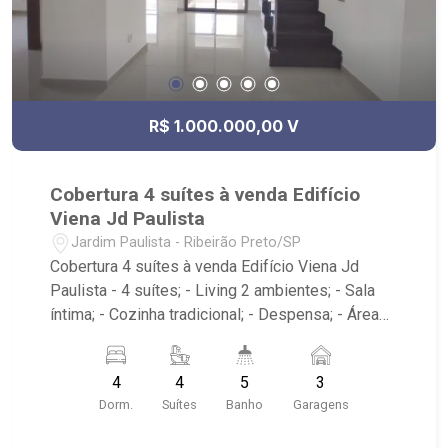
R$ 1.000.000,00 V
Cobertura 4 suítes à venda Edifício
Viena Jd Paulista
Jardim Paulista - Ribeirão Preto/SP
Cobertura 4 suítes à venda Edifício Viena Jd
Paulista - 4 suítes; - Living 2 ambientes; - Sala
íntima; - Cozinha tradicional; - Despensa; - Área
de serviço; - Varanda gourmet; - Hidromassagem;
- 2 vagas de garagem; - Condomínio com portaria
4
4
5
3
24h, piscina e salão de festas; - Próximo ao
Dorm.
Suítes
Banho
Garagens
supermercado Savegnago, Horti Fruti Cenourão e
colégio Anchieta.