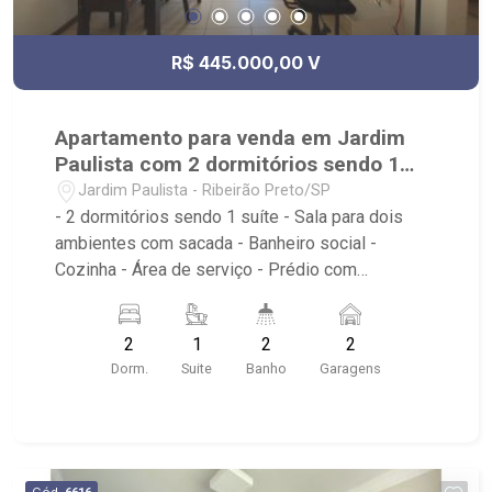
R$ 445.000,00 V
Apartamento para venda em Jardim
Paulista com 2 dormitórios sendo 1
suíte
Jardim Paulista - Ribeirão Preto/SP
- 2 dormitórios sendo 1 suíte - Sala para dois
ambientes com sacada - Banheiro social -
Cozinha - Área de serviço - Prédio com
churrasqueira e salão de festas - 2 vagas de
garagem cobertas (gaveta) - Ótima localização,
2
1
2
2
próximo ao Estádio do Comercial, Mini
Dorm.
Suite
Banho
Garagens
Rodoviária, restaurantes, posto de combustível,
etc. - não é mobiliado (já este desocupado)
Cód.