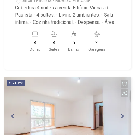
Jardim Paulista - Ribeirão Preto/SP
Cobertura 4 suítes à venda Edifício Viena Jd
Paulista - 4 suítes; - Living 2 ambientes; - Sala
íntima; - Cozinha tradicional; - Despensa; - Área
de serviço; - Varanda gourmet; - Hidromassagem;
- 2 vagas de garagem; - Condomínio com portaria
4
4
5
2
24h, piscina e salão de festas; - Próximo ao
Dorm.
Suítes
Banho
Garagens
supermercado Savegnago, Horti Fruti Cenourão e
colégio Anchieta.
Cód.
265