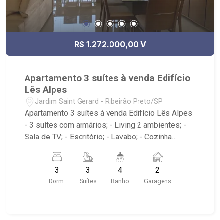
R$ 1.272.000,00 V
Apartamento 3 suítes à venda Edifício
Lês Alpes
Jardim Saint Gerard - Ribeirão Preto/SP
Apartamento 3 suítes à venda Edifício Lês Alpes
- 3 suítes com armários; - Living 2 ambientes; -
Sala de TV; - Escritório; - Lavabo; - Cozinha
planejada; - Área de serviço; - Sacada gourmet
fechada em vidro; - 2 vagas de garagem; -
3
3
4
2
Condomínio com portaria 24 horas, piscinas
Dorm.
Suítes
Banho
Garagens
adulto e infantil, academia, salão de jogos, salão
de festa e quadra de tênis; - Próximo ao
Carrefour Hipermercado, pizzaria Bella Capri,
Mirante Shopping e Escola Marista Champagnat.