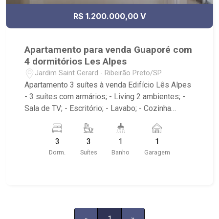
cidade - Av. Professor João Fiúsa, 1147 - Alto da
R$ 1.200.000,00 V
Boa Vista, Ribeirão Preto - SP.
Apartamento para venda Guaporé com
4 dormitórios Les Alpes
Jardim Saint Gerard - Ribeirão Preto/SP
Apartamento 3 suítes à venda Edifício Lês Alpes
- 3 suítes com armários; - Living 2 ambientes; -
Sala de TV; - Escritório; - Lavabo; - Cozinha
planejada; - Área de serviço; - Sacada gourmet
fechada em vidro; - 2 vagas de garagem; -
3
3
1
1
Condomínio com portaria 24 horas, piscinas
Dorm.
Suítes
Banho
Garagem
adulto e infantil, academia, salão de jogos, salão
de festa e quadra de tênis; - Próximo ao
Carrefour Hipermercado, pizzaria Bella Capri,
Mirante Shopping e Escola Marista Champagnat.
«
1
»