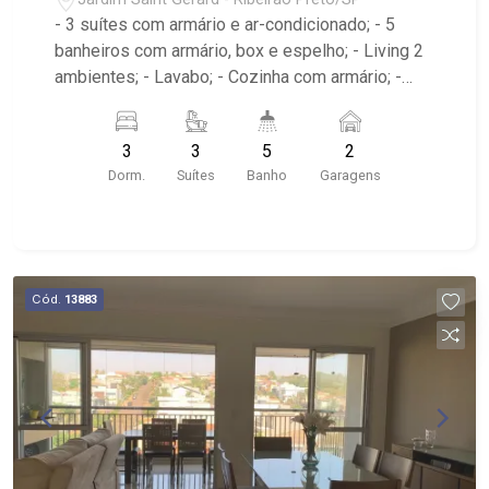
- 3 suítes com armário e ar-condicionado; - 5
banheiros com armário, box e espelho; - Living 2
ambientes; - Lavabo; - Cozinha com armário; -
Área de Serviço com armário; - Banheiro de
Serviço; - Varanda Fechada em Vidro; -
3
3
5
2
Iluminação no imóvel; - 2 vagas; - Condomínio
Dorm.
Suítes
Banho
Garagens
com portaria 24 horas, piscinas adulto e infantil,
academia, salão de jogos, salão de festa, quadra
de tênis; - Próximo ao Carrefour Hipermercado,
pizzaria Bella Capri, Mirante Shopping e Escola
Marista Champagnat.
Cód.
13883