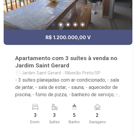
R$ 1.200.000,00 V
Apartamento com 3 suítes à venda no
Jardim Saint Gerard
Jardim Saint Gerard - Ribeirão Preto/SP
- 3 suítes planejadas com ar-condicionado; - sala
de jantar; - sala de estar; - sauna; - aquecedor de
piscina; - forno de pizza; - banheiro de serviço; -
sala 2 ambientes; - piscina; - sacada; - lavabo; -
área de serviço; - 5 banheiros planejados com
3
3
5
2
box e espelho; - Condomínio possui: piscinas
Dorm.
Suítes
Banho
Garagens
adulto e infantil, academia, salão de jogos, salão
de festa, quadra de tênis; - próximo ao Espeto da