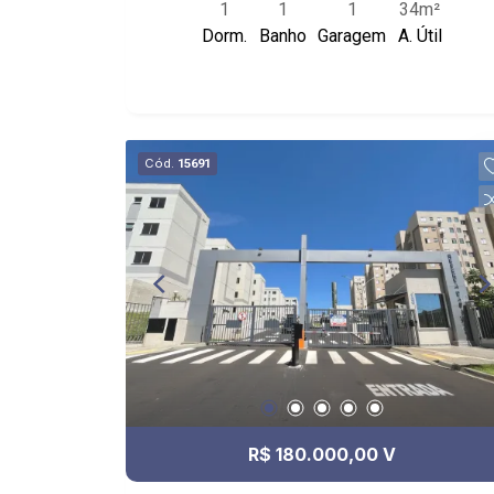
1
1
1
34m²
prolongamento da Avenida João Fiúsa,
Dorm.
Banho
Garagem
A. Útil
Cenourão, Hospital Unimed, Academia
Corpore, Ribeirão Shopping, Picanha
Fatiada Grill, Cervejaria Walfänger, Arena
Beach, Kauai Sports Restaurant e UNIP.
Cód.
15691
R$ 180.000,00 V