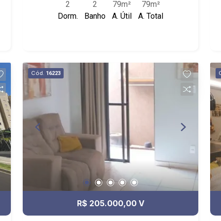
2
2
79m²
79m²
Tecidos
Dorm.
Banho
A. Útil
A. Total
Cód.
16223
R$ 205.000,00 V