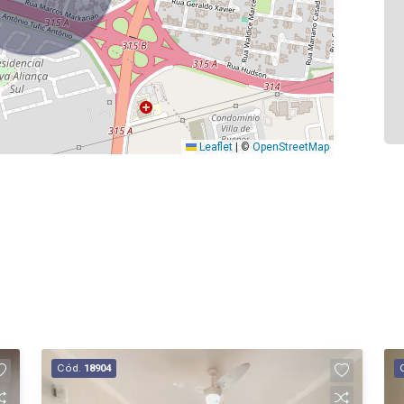
Leaflet
|
©
OpenStreetMap
Cód.
18904