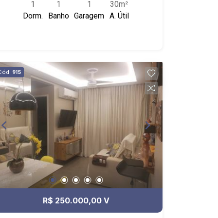
1
1
1
30m²
lavanderia coletiva no andar
Dorm.
Banho
Garagem
A. Útil
(agendamento), elevador panorâmico e
praça central; - próximo ao Sunset Açaí,
Galeria de Pães Coimbra, Academia
Lofty;
Cód.
915
R$ 250.000,00 V