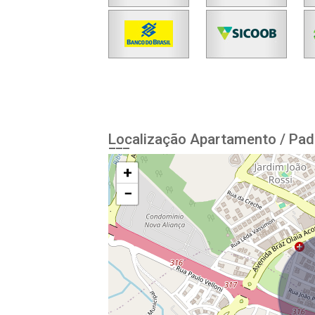
Localização Apartamento / Pad
+
−