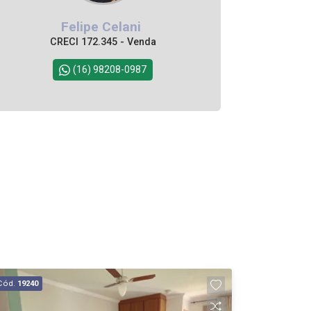
Felipe Celani
CRECI 172.345 - Venda
(16) 98208-0987
Cód.
19240