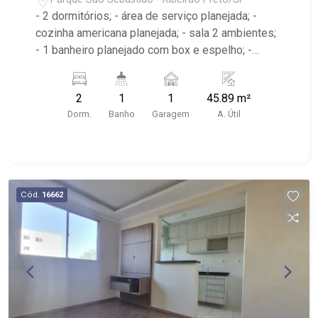
- 2 dormitórios; - área de serviço planejada; -
cozinha americana planejada; - sala 2 ambientes;
- 1 banheiro planejado com box e espelho; -
Próximo ao Coelho Supermercado, Clube dos
Comerciários
2
1
1
45.89 m²
Dorm.
Banho
Garagem
A. Útil
Cód.
16662