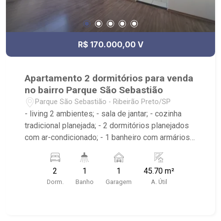
R$ 170.000,00 V
Apartamento 2 dormitórios para venda
no bairro Parque São Sebastião
Parque São Sebastião - Ribeirão Preto/SP
- living 2 ambientes; - sala de jantar; - cozinha
tradicional planejada; - 2 dormitórios planejados
com ar-condicionado; - 1 banheiro com armários,
box e espelho; - área de serviço planejada; - 1
vaga de garagem sendo coberta; - Próximo as
2
1
1
45.70 m²
principais avenidas da cidade, farmácias,
Dorm.
Banho
Garagem
A. Útil
panificadoras, posto de combustíveis, hospitais
e etc.