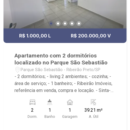
R$ 1.000,00 L
R$ 200.000,00 V
Apartamento com 2 dormitórios
localizado no Parque São Sebastião
Parque São Sebastião - Ribeirão Preto/SP
- 2 dormitórios; - living 2 ambientes; - cozinha; -
área de serviço; - 1 banheiro; - Ribeirão Imóveis,
referência em venda, compra e locação. - Sinta-
se em casa na Ribeirão Imóveis, afinal Somos e
Vivemos Ribeirão: - funcionários capacitados; -
2
1
1
39.21 m²
processos rápidos e eficientes; - análise
Dorm.
Banho
Garagem
A. Útil
criteriosa de documentação; - com foco: Zona
Sul, Zona Leste, Centro e Bonfim Paulista; - para