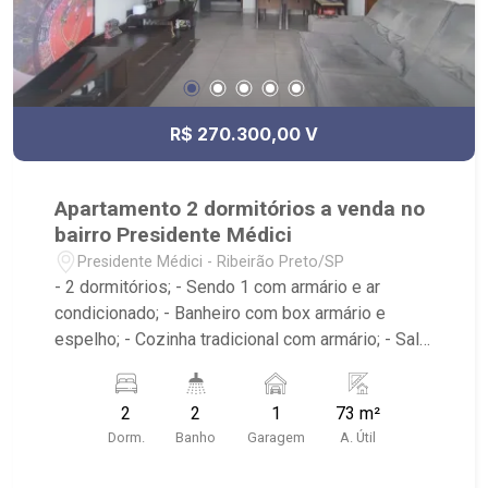
R$ 270.300,00 V
Apartamento 2 dormitórios a venda no
bairro Presidente Médici
Presidente Médici - Ribeirão Preto/SP
- 2 dormitórios; - Sendo 1 com armário e ar
condicionado; - Banheiro com box armário e
espelho; - Cozinha tradicional com armário; - Sala
de jantar; - Área de serviço; - Edifício com
elevador; - Sacada; - Próximo ao jotta burguer,
2
2
1
73 m²
Panificadora Vó Luzia, 3Fit Ribeirão Preto Luzia,
Dorm.
Banho
Garagem
A. Útil
Telepizza mineiro;