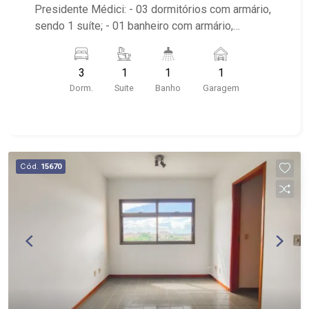
Presidente Médici: - 03 dormitórios com armário,
sendo 1 suíte; - 01 banheiro com armário,
espelho e box; - 01 vaga coberta de garagem; -
Sala de TV; - Ventilador de teto; - Cozinha; - Área
3
1
1
1
de Serviço; - Sacada; - Churrasqueira; - Edifício
Dorm.
Suite
Banho
Garagem
com portaria 12hrs, elevador, piscina e área com
churrasqueira; - Próximo as Avenidas Leão XIII,
Costábile Romano e Maria de Jesus Condeixa.
Cód.
15670