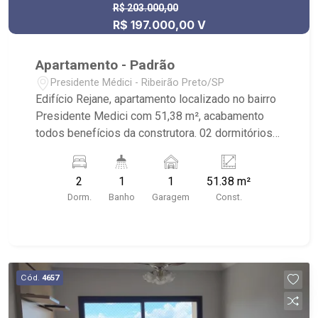
R$ 203.000,00
R$ 197.000,00 V
Apartamento - Padrão
Presidente Médici - Ribeirão Preto/SP
Edifício Rejane, apartamento localizado no bairro
Presidente Medici com 51,38 m², acabamento
todos benefícios da construtora. 02 dormitórios
(01 com armário e ar condicionado) sala 02
ambiente, wc social, cozinha completa em
2
1
1
51.38 m²
armários, lavanderia, 01 vaga . Próximo a
Dorm.
Banho
Garagem
Const.
padarias, supermercado, farmácia, Shopping,
hotel e avenidas movimentadas. Ribeirão
Imóveis. (16) 3620-1000/(16) 99270-1000
V5695
Cód.
4657