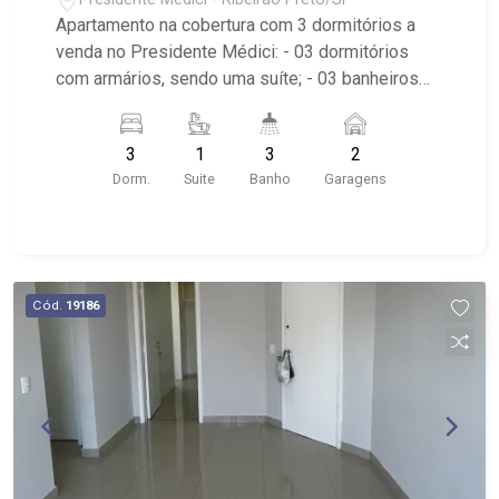
Apartamento na cobertura com 3 dormitórios a
venda no Presidente Médici: - 03 dormitórios
com armários, sendo uma suíte; - 03 banheiros
com armário, espelho e box em vidro; - 02 vagas
cobertas de garagem; - Sala dois ambientes; -
3
1
3
2
Ventilador de teto no imóvel; - Cozinha planejada;
Dorm.
Suite
Banho
Garagens
- Área de serviço; - Quintal cimentado; -
Condomínio com elevador, portaria remota, salão
de festas e playground; - Localizado próximo ao
Assaí Atacadisa, Tonin Superatacado, Novo
Shopping e UNAERP e Verace Pizza.
Cód.
19186