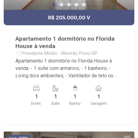
R$ 205.000,00 V
Apartamento 1 dormitório no Florida
House à venda
Presidente Médici - Ribeirão Preto/SP
Apartamento 1 dormitório no Florida House à
venda: - 1 suíte com armários; - 1 banheiro; -
Living dois ambientes; - Ventilador de teto no
imóvel; - Cozinha com armários; - Área de
serviço; - condomínio com: Piscina, sauna e
1
1
1
1
academia: - Próximo ao Assaí Atacadista, Sesi
Dorm.
Suite
Banho
Garagem
Ribeirão Preto, EMPÓRIO CASTELO e Unaerp
Cód.