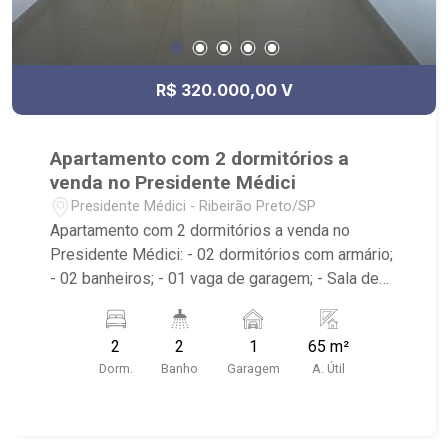
R$ 320.000,00 V
Apartamento com 2 dormitórios a
venda no Presidente Médici
Presidente Médici - Ribeirão Preto/SP
Apartamento com 2 dormitórios a venda no
Presidente Médici: - 02 dormitórios com armário;
- 02 banheiros; - 01 vaga de garagem; - Sala de
TV; - Cozinha tradicional; - Condomínio com
portaria 12h, portão eletrônico e elevador; -
2
2
1
65 m²
Próximo ao Assaí Atacadista, Sesi, Av.
Dorm.
Banho
Garagem
A. Útil
Presidente Castelo Branco e Estádio Doutor
Francisco de Palma Travassos-Comercial F.C.