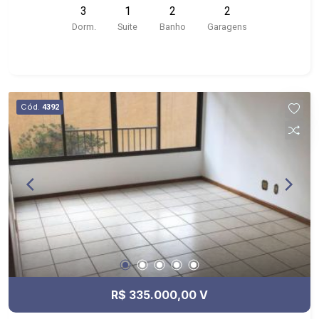
3
1
2
2
portaria 24horas, piscina, salão de festas e
Dorm.
Suite
Banho
Garagens
varanda gourmet. De frente ao novo Assaí
atacadista
Cód.
4392
R$ 335.000,00 V