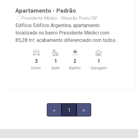
Apartamento - Padrão
Presidente Médici - Ribeirão Preto/SP
Edifício Edifício Argentina, apartamento
localizado no bairro Presidente Médici com
85,28 m², acabamento diferenciado com todos
benefícios da construtora. 03 dormitórios com
armários sendo 01 suíte, banheiro social, sala
3
1
2
1
jantar e estar, cozinha com armário e lavanderia,
Dorm.
Suite
Banho
Garagem
01 vaga coberta. O prédio possui portaria, área de
lazer completa. Próximo a padarias,
supermercado, farmácias e avenidas grade
fluxos. Ribeirão Imóveis. (16) 3620-1000/(16)
99270-1000 V4392
«
1
»