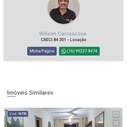
Wilson Carrascosa
CRECI 84.301 - Locação
Minha Página
(16) 99237-8474
Imóveis Similares
Cód.
15775