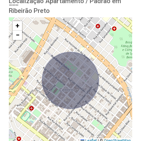
Localização Apartamento / Padrão em
Ribeirão Preto
+
−
Leaflet
|
©
OpenStreetMap