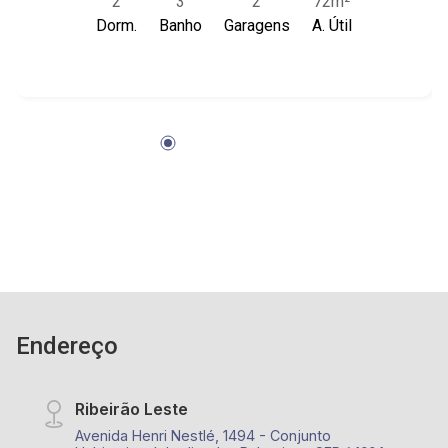
2
3
2
72m²
academia, portaria 24 horas
Dorm.
Banho
Garagens
A. Útil
Endereço
Ribeirão Leste
Avenida Henri Nestlé, 1494 - Conjunto