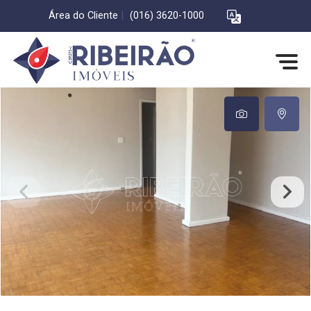
Área do Cliente
|
(016) 3620-1000