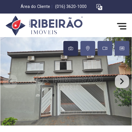
Área do Cliente
|
(016) 3620-1000