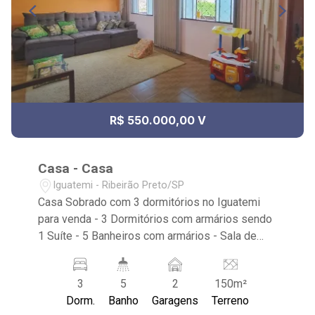
R$ 550.000,00 V
Casa - Casa
Iguatemi - Ribeirão Preto/SP
Casa Sobrado com 3 dormitórios no Iguatemi
para venda - 3 Dormitórios com armários sendo
1 Suíte - 5 Banheiros com armários - Sala de
Jantar - Sala de TV - Sala Intima - Lavabo -
Ventilador de Teto - Cozinha com armários -
3
5
2
150m²
Despensa com armários - Área de Serviço com
Dorm.
Banho
Garagens
Terreno
armários - Quintal - Sacada - Próximo a Verace