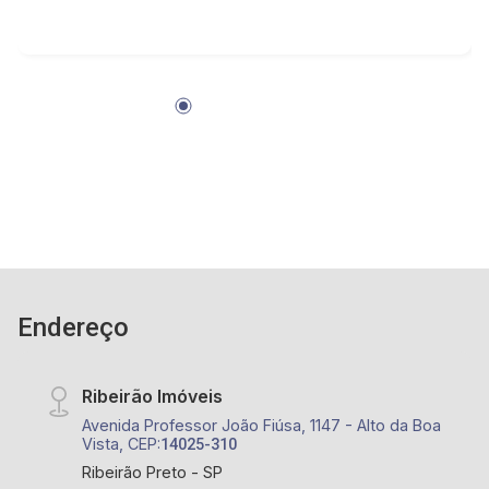
Pizzaria, Assaí Atacadista, Estádio Santa Cruz,
Churrascaria Coxilha dos Pampas entre outros
Endereço
Ribeirão Imóveis
Avenida Professor João Fiúsa, 1147 - Alto da Boa
Vista, CEP:
14025-310
Ribeirão Preto - SP