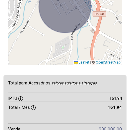
Leaflet
|
©
OpenStreetMap
Total para Acessórios
valores sujeitos a alteração.
IPTU
161,94
Total / Mês
161,94
630.000,00
Venda